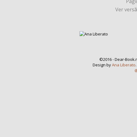
Págin
Ver vers
©2016 - Dear-Book.n
Design by
Ana Liberato
@