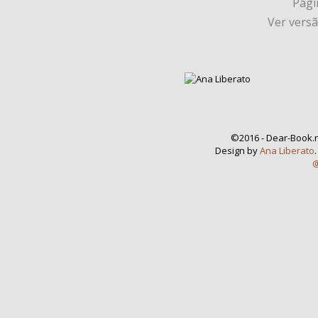
Págin
Ver vers
©2016 - Dear-Book.n
Design by
Ana Liberato
@