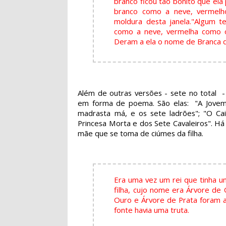
branco ficou tão bonito que ela
branco como a neve, vermel
moldura desta janela."
Algum te
como a neve, vermelha como o
Deram a ela o nome de Branca d
Além de outras versões - sete no total 
em forma de poema. São elas: "A Jovem 
madrasta má, e os sete ladrões"; "O Cai
Princesa Morta e dos Sete Cavaleiros". Há
mãe que se toma de ciúmes da filha.
Era uma vez um rei que tinha u
filha, cujo nome era Árvore de 
Ouro e Árvore de Prata foram a
fonte havia uma truta.