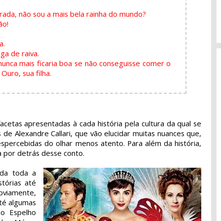
rada, não sou a mais bela rainha do mundo?
ão!
a.
ga de raiva.
nunca mais ficaria boa se não conseguisse comer o
Ouro, sua filha.
acetas apresentadas à cada história pela cultura da qual se
de Alexandre Callari, que vão elucidar muitas nuances que,
ercebidas do olhar menos atento. Para além da história,
a por detrás desse conto.
ada toda a
stórias até
bviamente,
até algumas
o Espelho