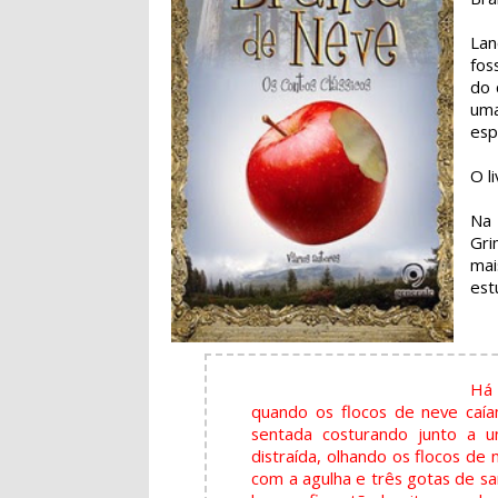
Lan
fos
do 
uma
esp
O l
Na 
Gri
mai
est
Há 
quando os flocos de neve caí
sentada costurando junto a u
distraída, olhando os flocos de
com a agulha e três gotas de s