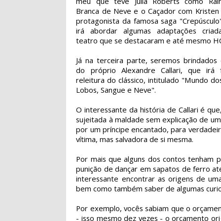
meu que teve Julia Roberts como Rai
Branca de Neve e o Caçador com Kristen 
protagonista da famosa saga "Crepúscul
irá abordar algumas adaptações criad
teatro que se destacaram e até mesmo H
Já na terceira parte, seremos brindados
do próprio Alexandre Callari, que irá
releitura do clássico, intitulado "Mundo do
Lobos, Sangue e Neve".
O interessante da história de Callari é q
sujeitada à maldade sem explicação de uma
por um príncipe encantado, para verdadeir
vítima, mas salvadora de si mesma.
Por mais que alguns dos contos tenham p
punição de dançar em sapatos de ferro at
interessante encontrar as origens de uma
bem como também saber de algumas curio
Por exemplo, vocês sabiam que o orçame
- isso mesmo dez vezes - o orçamento ori