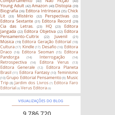
Comportamento
Não Ficção
(43)
(43)
Young Adult
Amazon
Distopia
(42)
(40)
(39)
Biografia
Editora Intrínseca
Chick
(36)
(35)
Lit
Mistério
Perspectivas
(33)
(32)
(32)
Editora Sextante
Editora Record
(31)
(29)
Cia das Letras.
HQ
Editora
(23)
(23)
Jangada
Editora Objetiva
Editora
(22)
(22)
Pensamento-Cultrix
Juvenil
(22)
(21)
Música
Editora Geração Editorial
(19)
(18)
Cultura
Kindle
Desafio
Editora
(17)
(17)
(16)
Draco
Editora Seoman
Editora
(16)
(15)
Pandorga
Interrogação
(14)
(14)
Retrospectiva
Editora Verus
(14)
(13)
Editora Generale
Editora Planeta
(12)
Brasil
Editora Fantasy
feminismo
(11)
(10)
Grupo Editorial Pensamento
Music
(10)
(9)
Trip
Jardim dos Livros
Editora Faro
(8)
(7)
Editorial
Verus Editora
(6)
(6)
VISUALIZAÇÕES DO BLOG
9,786,720