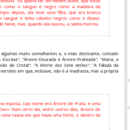
 pensou: "Eu queria ter um neném assim, que fosse
ho como o sangue e negro como a madeira da
mpo depois, ela teve uma filha, que era branca
 sangue e tinha cabelos negros como o ébano.
e Neve, mas, quando ela nasceu, a rainha morreu.
- algumas muito semelhantes e, o mais destoante, contado
Escrava"; "Árvore-Dourada e Árvore-Prateada"; "Maria, a
xão de Cristal"; "A Morte dos Sete Anões"; "A Fábula da
 versões em que, inclusive, não é a madrasta, mas a própria
ma esposa, cujo nome era Árvore de Prata, e uma
Ouro. Num certo dia, entre outros dias, Árvore de
 uma ravina em que havia uma fonte, e dentro da