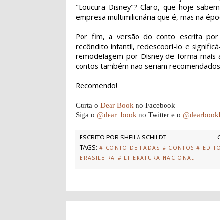
"Loucura Disney"? Claro, que hoje sabe
empresa multimilionária que é, mas na époc
Por fim, a versão do conto escrita por C
recôndito infantil, redescobri-lo e signif
remodelagem por Disney de forma mais abe
contos também não seriam recomendados ao
Recomendo!
Curta o
Dear Book
no Facebook
Siga o
@dear_book
no Twitter e o
@dearbook
ESCRITO POR
SHEILA SCHILDT
TAGS:
# CONTO DE FADAS
# CONTOS
# EDIT
BRASILEIRA
# LITERATURA NACIONAL