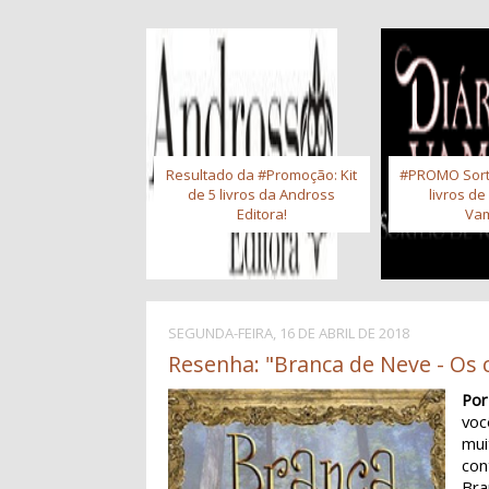
Resultado da #Promoção: Kit
#PROMO Sort
de 5 livros da Andross
livros de
Editora!
Vam
SEGUNDA-FEIRA, 16 DE ABRIL DE 2018
Resenha: "Branca de Neve - Os c
Por
vo
mui
con
Bra