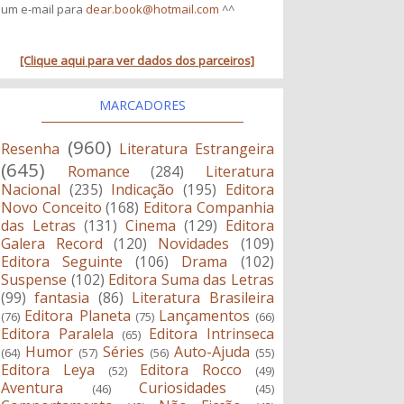
um e-mail para
dear.book@hotmail.com
^^
[Clique aqui para ver dados dos parceiros]
MARCADORES
(960)
Resenha
Literatura Estrangeira
(645)
Romance
(284)
Literatura
Nacional
(235)
Indicação
(195)
Editora
Novo Conceito
(168)
Editora Companhia
das Letras
(131)
Cinema
(129)
Editora
Galera Record
(120)
Novidades
(109)
Editora Seguinte
(106)
Drama
(102)
Suspense
(102)
Editora Suma das Letras
(99)
fantasia
(86)
Literatura Brasileira
Editora Planeta
Lançamentos
(76)
(75)
(66)
Editora Paralela
Editora Intrinseca
(65)
Humor
Séries
Auto-Ajuda
(64)
(57)
(56)
(55)
Editora Leya
Editora Rocco
(52)
(49)
Aventura
Curiosidades
(46)
(45)