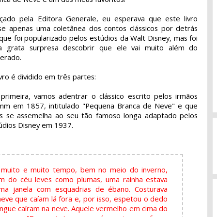
çado pela Editora Generale, eu esperava que este livro
se apenas uma coletânea dos contos clássicos por detrás
que foi popularizado pelos estúdios da Walt Disney, mas foi
 grata surpresa descobrir que ele vai muito além do
erado.
ivro é dividido em três partes:
primeira, vamos adentrar o clássico escrito pelos irmãos
mm em 1857, intitulado "Pequena Branca de Neve" e que
s se assemelha ao seu tão famoso longa adaptado pelos
údios Disney em 1937.
muito e muito tempo, bem no meio do inverno,
am do céu leves como plumas, uma rainha estava
ma janela com esquadrias de ébano. Costurava
 neve que caíam lá fora e, por isso, espetou o dedo
angue caíram na neve. Aquele vermelho em cima do