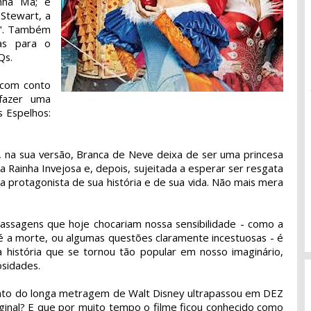
nha Má; e
Stewart, a
o". Também
as para o
Qs.
 com conto
 fazer uma
s Espelhos:
ue, na sua versão, Branca de Neve deixa de ser uma princesa
 Rainha Invejosa e, depois, sujeitada a esperar ser resgata
a protagonista de sua história e de sua vida. Não mais mera
assagens que hoje chocariam nossa sensibilidade - como a
é a morte, ou algumas questões claramente incestuosas - é
 história que se tornou tão popular em nosso imaginário,
sidades.
nto do longa metragem de Walt Disney ultrapassou em DEZ
ginal? E que por muito tempo o filme ficou conhecido como