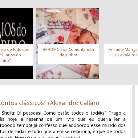
eio de todos os
#PROMO Top Comentarista
[Anime e Mangá]
 "Diários do
de Junho!
- Os Cavaleiro
piro"
ontos clássicos" (Alexandre Callari)
 Sheila
: Oi pessoas! Como estão todos e tod@s? Trago a
cês hoje a resenha de um livro que eu queria ler a
tooooo tempo! Já confesso que adoooroo esse mundo dos
tos de fadas e tudo que a ele se relaciona, e que de todos
nca de Neve é um dos meus favoritos!