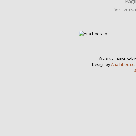
Págin
Ver vers
©2016 - Dear-Book.n
Design by
Ana Liberato
@