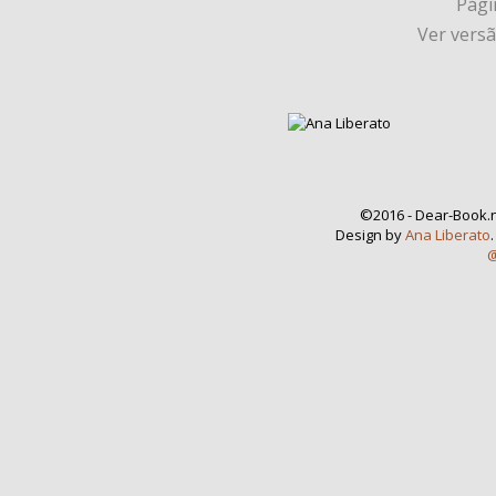
Págin
Ver vers
©2016 - Dear-Book.n
Design by
Ana Liberato
@