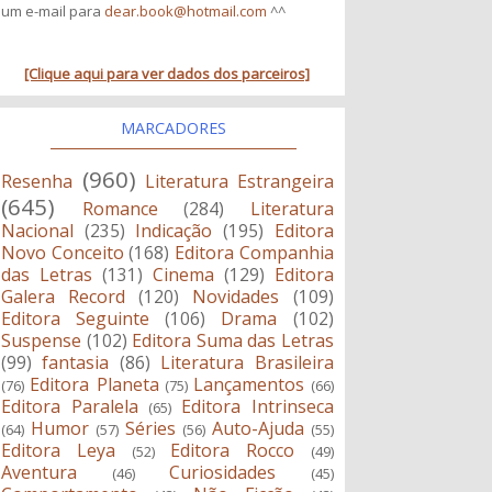
um e-mail para
dear.book@hotmail.com
^^
[Clique aqui para ver dados dos parceiros]
MARCADORES
(960)
Resenha
Literatura Estrangeira
(645)
Romance
(284)
Literatura
Nacional
(235)
Indicação
(195)
Editora
Novo Conceito
(168)
Editora Companhia
das Letras
(131)
Cinema
(129)
Editora
Galera Record
(120)
Novidades
(109)
Editora Seguinte
(106)
Drama
(102)
Suspense
(102)
Editora Suma das Letras
(99)
fantasia
(86)
Literatura Brasileira
Editora Planeta
Lançamentos
(76)
(75)
(66)
Editora Paralela
Editora Intrinseca
(65)
Humor
Séries
Auto-Ajuda
(64)
(57)
(56)
(55)
Editora Leya
Editora Rocco
(52)
(49)
Aventura
Curiosidades
(46)
(45)