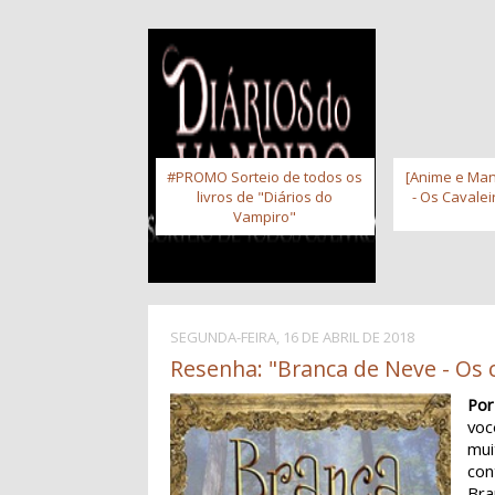
#PROMO Sorteio de todos os
[Anime e Man
livros de "Diários do
- Os Cavale
Vampiro"
SEGUNDA-FEIRA, 16 DE ABRIL DE 2018
Resenha: "Branca de Neve - Os c
Por
vo
mui
con
Bra