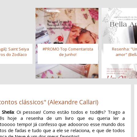
gá]: Saint Seiya
#PROMO Top Comentarista
Resenha: "Um
iros do Zodíaco
de Junho!
amor" (Bell
ontos clássicos" (Alexandre Callari)
 Sheila
: Oi pessoas! Como estão todos e tod@s? Trago a
cês hoje a resenha de um livro que eu queria ler a
tooooo tempo! Já confesso que adoooroo esse mundo dos
tos de fadas e tudo que a ele se relaciona, e que de todos
nca de Neve é um dos meus favoritos!