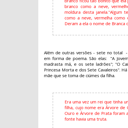
branco ficou tão bonito que ela
branco como a neve, vermel
moldura desta janela."
Algum te
como a neve, vermelha como o
Deram a ela o nome de Branca d
Além de outras versões - sete no total 
em forma de poema. São elas: "A Jovem 
madrasta má, e os sete ladrões"; "O Cai
Princesa Morta e dos Sete Cavaleiros". Há
mãe que se toma de ciúmes da filha.
Era uma vez um rei que tinha u
filha, cujo nome era Árvore de 
Ouro e Árvore de Prata foram a
fonte havia uma truta.