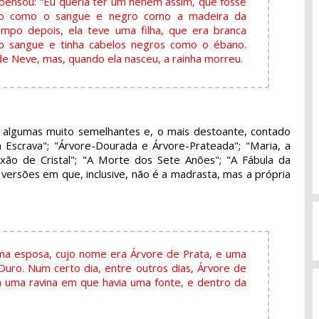
 pensou: "Eu queria ter um neném assim, que fosse
ho como o sangue e negro como a madeira da
mpo depois, ela teve uma filha, que era branca
 sangue e tinha cabelos negros como o ébano.
e Neve, mas, quando ela nasceu, a rainha morreu.
- algumas muito semelhantes e, o mais destoante, contado
Escrava"; "Árvore-Dourada e Árvore-Prateada"; "Maria, a
xão de Cristal"; "A Morte dos Sete Anões"; "A Fábula da
 versões em que, inclusive, não é a madrasta, mas a própria
ma esposa, cujo nome era Árvore de Prata, e uma
Ouro. Num certo dia, entre outros dias, Árvore de
 uma ravina em que havia uma fonte, e dentro da