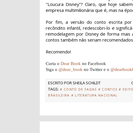
"Loucura Disney"? Claro, que hoje sabe
empresa multimilionária que é, mas na époc
Por fim, a versão do conto escrita por C
recôndito infantil, redescobri-lo e signif
remodelagem por Disney de forma mais abe
contos também não seriam recomendados ao
Recomendo!
Curta o
Dear Book
no Facebook
Siga o
@dear_book
no Twitter e o
@dearbook
ESCRITO POR
SHEILA SCHILDT
TAGS:
# CONTO DE FADAS
# CONTOS
# EDIT
BRASILEIRA
# LITERATURA NACIONAL