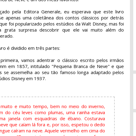
çado pela Editora Generale, eu esperava que este livro
se apenas uma coletânea dos contos clássicos por detrás
que foi popularizado pelos estúdios da Walt Disney, mas foi
 grata surpresa descobrir que ele vai muito além do
erado.
ivro é dividido em três partes:
primeira, vamos adentrar o clássico escrito pelos irmãos
mm em 1857, intitulado "Pequena Branca de Neve" e que
s se assemelha ao seu tão famoso longa adaptado pelos
údios Disney em 1937.
muito e muito tempo, bem no meio do inverno,
am do céu leves como plumas, uma rainha estava
ma janela com esquadrias de ébano. Costurava
 neve que caíam lá fora e, por isso, espetou o dedo
angue caíram na neve. Aquele vermelho em cima do