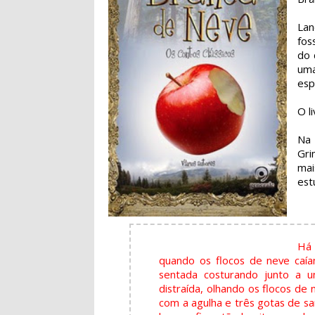
Lan
fos
do 
uma
esp
O l
Na 
Gri
mai
est
Há 
quando os flocos de neve caí
sentada costurando junto a u
distraída, olhando os flocos de
com a agulha e três gotas de s