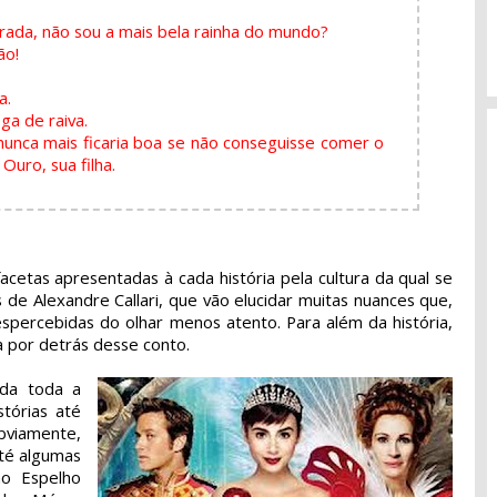
rada, não sou a mais bela rainha do mundo?
ão!
a.
ga de raiva.
nunca mais ficaria boa se não conseguisse comer o
Ouro, sua filha.
acetas apresentadas à cada história pela cultura da qual se
de Alexandre Callari, que vão elucidar muitas nuances que,
ercebidas do olhar menos atento. Para além da história,
a por detrás desse conto.
ada toda a
stórias até
bviamente,
até algumas
o Espelho