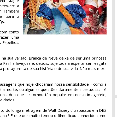
nha Má; e
Stewart, a
o". Também
as para o
Qs.
 com conto
 fazer uma
s Espelhos:
ue, na sua versão, Branca de Neve deixa de ser uma princesa
 Rainha Invejosa e, depois, sujeitada a esperar ser resgata
a protagonista de sua história e de sua vida. Não mais mera
assagens que hoje chocariam nossa sensibilidade - como a
é a morte, ou algumas questões claramente incestuosas - é
 história que se tornou tão popular em nosso imaginário,
sidades.
nto do longa metragem de Walt Disney ultrapassou em DEZ
ginal? E que por muito tempo o filme ficou conhecido como