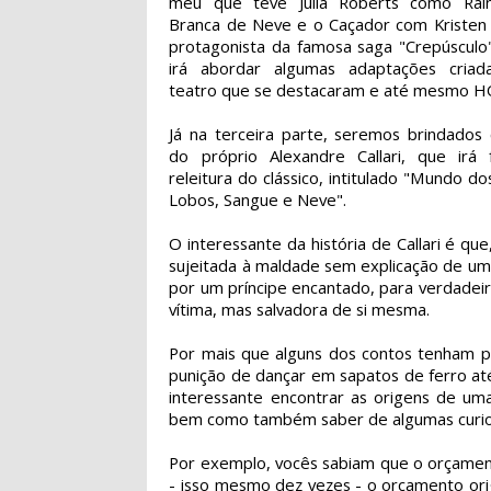
meu que teve Julia Roberts como Rai
Branca de Neve e o Caçador com Kristen 
protagonista da famosa saga "Crepúscul
irá abordar algumas adaptações criad
teatro que se destacaram e até mesmo H
Já na terceira parte, seremos brindados
do próprio Alexandre Callari, que irá
releitura do clássico, intitulado "Mundo do
Lobos, Sangue e Neve".
O interessante da história de Callari é q
sujeitada à maldade sem explicação de uma
por um príncipe encantado, para verdadeir
vítima, mas salvadora de si mesma.
Por mais que alguns dos contos tenham p
punição de dançar em sapatos de ferro at
interessante encontrar as origens de uma
bem como também saber de algumas curio
Por exemplo, vocês sabiam que o orçame
- isso mesmo dez vezes - o orçamento ori