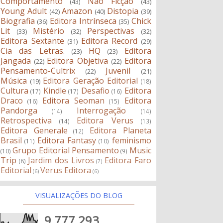
Comportamento
Não Ficção
(43)
(43)
Young Adult
Amazon
Distopia
(42)
(40)
(39)
Biografia
Editora Intrínseca
Chick
(36)
(35)
Lit
Mistério
Perspectivas
(33)
(32)
(32)
Editora Sextante
Editora Record
(31)
(29)
Cia das Letras.
HQ
Editora
(23)
(23)
Jangada
Editora Objetiva
Editora
(22)
(22)
Pensamento-Cultrix
Juvenil
(22)
(21)
Música
Editora Geração Editorial
(19)
(18)
Cultura
Kindle
Desafio
Editora
(17)
(17)
(16)
Draco
Editora Seoman
Editora
(16)
(15)
Pandorga
Interrogação
(14)
(14)
Retrospectiva
Editora Verus
(14)
(13)
Editora Generale
Editora Planeta
(12)
Brasil
Editora Fantasy
feminismo
(11)
(10)
Grupo Editorial Pensamento
Music
(10)
(9)
Trip
Jardim dos Livros
Editora Faro
(8)
(7)
Editorial
Verus Editora
(6)
(6)
VISUALIZAÇÕES DO BLOG
9,777,293