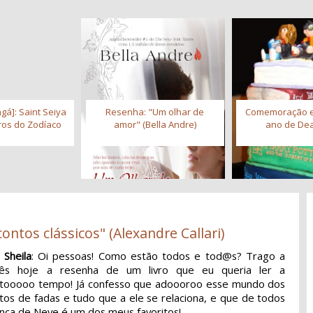
gá]: Saint Seiya
Resenha: "Um olhar de
Comemoração 
iros do Zodíaco
amor" (Bella Andre)
ano de Dea
ontos clássicos" (Alexandre Callari)
 Sheila
: Oi pessoas! Como estão todos e tod@s? Trago a
cês hoje a resenha de um livro que eu queria ler a
tooooo tempo! Já confesso que adoooroo esse mundo dos
tos de fadas e tudo que a ele se relaciona, e que de todos
nca de Neve é um dos meus favoritos!