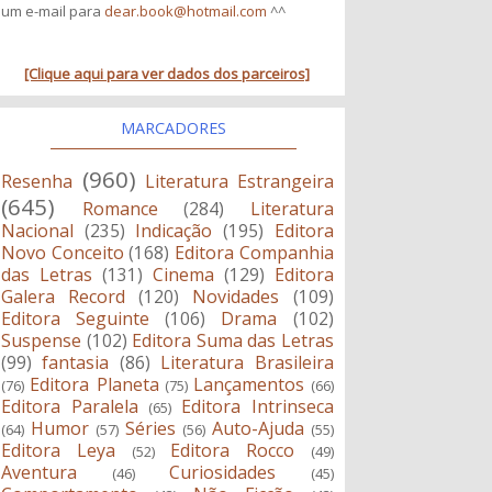
um e-mail para
dear.book@hotmail.com
^^
[Clique aqui para ver dados dos parceiros]
MARCADORES
(960)
Resenha
Literatura Estrangeira
(645)
Romance
(284)
Literatura
Nacional
(235)
Indicação
(195)
Editora
Novo Conceito
(168)
Editora Companhia
das Letras
(131)
Cinema
(129)
Editora
Galera Record
(120)
Novidades
(109)
Editora Seguinte
(106)
Drama
(102)
Suspense
(102)
Editora Suma das Letras
(99)
fantasia
(86)
Literatura Brasileira
Editora Planeta
Lançamentos
(76)
(75)
(66)
Editora Paralela
Editora Intrinseca
(65)
Humor
Séries
Auto-Ajuda
(64)
(57)
(56)
(55)
Editora Leya
Editora Rocco
(52)
(49)
Aventura
Curiosidades
(46)
(45)