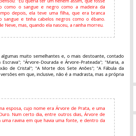
 pensou: "Eu queria ter um neném assim, que fosse
ho como o sangue e negro como a madeira da
mpo depois, ela teve uma filha, que era branca
 sangue e tinha cabelos negros como o ébano.
e Neve, mas, quando ela nasceu, a rainha morreu.
- algumas muito semelhantes e, o mais destoante, contado
Escrava"; "Árvore-Dourada e Árvore-Prateada"; "Maria, a
xão de Cristal"; "A Morte dos Sete Anões"; "A Fábula da
 versões em que, inclusive, não é a madrasta, mas a própria
ma esposa, cujo nome era Árvore de Prata, e uma
Ouro. Num certo dia, entre outros dias, Árvore de
 uma ravina em que havia uma fonte, e dentro da