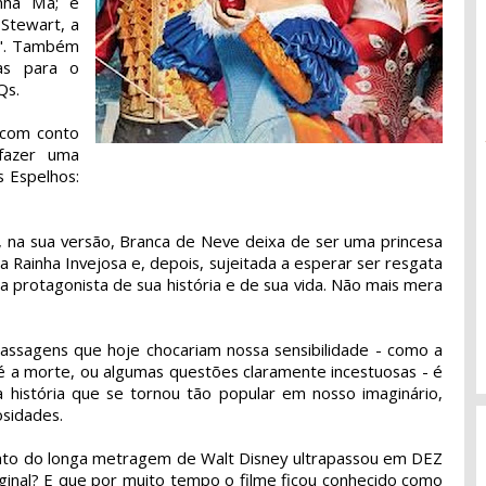
nha Má; e
Stewart, a
o". Também
as para o
Qs.
 com conto
 fazer uma
s Espelhos:
ue, na sua versão, Branca de Neve deixa de ser uma princesa
 Rainha Invejosa e, depois, sujeitada a esperar ser resgata
a protagonista de sua história e de sua vida. Não mais mera
assagens que hoje chocariam nossa sensibilidade - como a
é a morte, ou algumas questões claramente incestuosas - é
 história que se tornou tão popular em nosso imaginário,
sidades.
nto do longa metragem de Walt Disney ultrapassou em DEZ
ginal? E que por muito tempo o filme ficou conhecido como