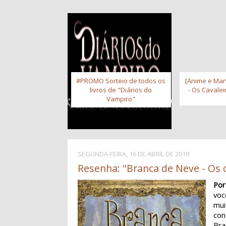
#PROMO Sorteio de todos os
[Anime e Man
livros de "Diários do
- Os Cavale
Vampiro"
SEGUNDA-FEIRA, 16 DE ABRIL DE 2018
Resenha: "Branca de Neve - Os c
Por
vo
mui
con
Bra