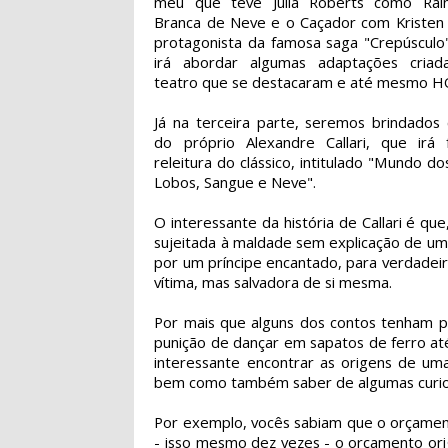
meu que teve Julia Roberts como Rai
Branca de Neve e o Caçador com Kristen 
protagonista da famosa saga "Crepúscul
irá abordar algumas adaptações criad
teatro que se destacaram e até mesmo H
Já na terceira parte, seremos brindados
do próprio Alexandre Callari, que irá
releitura do clássico, intitulado "Mundo do
Lobos, Sangue e Neve".
O interessante da história de Callari é q
sujeitada à maldade sem explicação de uma
por um príncipe encantado, para verdadeir
vítima, mas salvadora de si mesma.
Por mais que alguns dos contos tenham p
punição de dançar em sapatos de ferro at
interessante encontrar as origens de uma
bem como também saber de algumas curio
Por exemplo, vocês sabiam que o orçame
- isso mesmo dez vezes - o orçamento ori