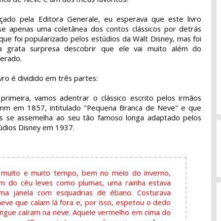
çado pela Editora Generale, eu esperava que este livro
se apenas uma coletânea dos contos clássicos por detrás
que foi popularizado pelos estúdios da Walt Disney, mas foi
 grata surpresa descobrir que ele vai muito além do
erado.
ivro é dividido em três partes:
primeira, vamos adentrar o clássico escrito pelos irmãos
mm em 1857, intitulado "Pequena Branca de Neve" e que
s se assemelha ao seu tão famoso longa adaptado pelos
údios Disney em 1937.
muito e muito tempo, bem no meio do inverno,
am do céu leves como plumas, uma rainha estava
ma janela com esquadrias de ébano. Costurava
 neve que caíam lá fora e, por isso, espetou o dedo
angue caíram na neve. Aquele vermelho em cima do