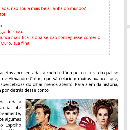
rada, não sou a mais bela rainha do mundo?
ão!
a.
ga de raiva.
nunca mais ficaria boa se não conseguisse comer o
Ouro, sua filha.
acetas apresentadas à cada história pela cultura da qual se
de Alexandre Callari, que vão elucidar muitas nuances que,
ercebidas do olhar menos atento. Para além da história,
a por detrás desse conto.
ada toda a
stórias até
bviamente,
até algumas
o Espelho