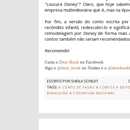
"Loucura Disney"? Claro, que hoje sabe
empresa multimilionária que é, mas na époc
Por fim, a versão do conto escrita por C
recôndito infantil, redescobri-lo e signif
remodelagem por Disney de forma mais abe
contos também não seriam recomendados ao
Recomendo!
Curta o
Dear Book
no Facebook
Siga o
@dear_book
no Twitter e o
@dearbook
ESCRITO POR
SHEILA SCHILDT
TAGS:
# CONTO DE FADAS
# CONTOS
# EDIT
BRASILEIRA
# LITERATURA NACIONAL