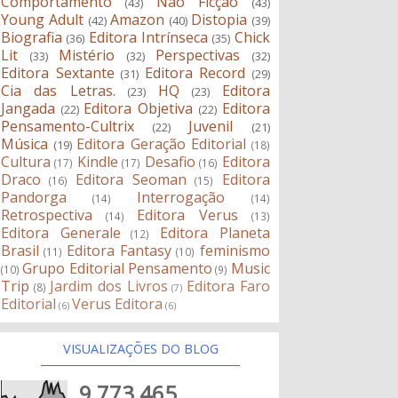
Comportamento
Não Ficção
(43)
(43)
Young Adult
Amazon
Distopia
(42)
(40)
(39)
Biografia
Editora Intrínseca
Chick
(36)
(35)
Lit
Mistério
Perspectivas
(33)
(32)
(32)
Editora Sextante
Editora Record
(31)
(29)
Cia das Letras.
HQ
Editora
(23)
(23)
Jangada
Editora Objetiva
Editora
(22)
(22)
Pensamento-Cultrix
Juvenil
(22)
(21)
Música
Editora Geração Editorial
(19)
(18)
Cultura
Kindle
Desafio
Editora
(17)
(17)
(16)
Draco
Editora Seoman
Editora
(16)
(15)
Pandorga
Interrogação
(14)
(14)
Retrospectiva
Editora Verus
(14)
(13)
Editora Generale
Editora Planeta
(12)
Brasil
Editora Fantasy
feminismo
(11)
(10)
Grupo Editorial Pensamento
Music
(10)
(9)
Trip
Jardim dos Livros
Editora Faro
(8)
(7)
Editorial
Verus Editora
(6)
(6)
VISUALIZAÇÕES DO BLOG
9,773,465