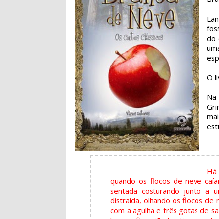
Lan
fos
do 
uma
esp
O l
Na 
Gri
mai
est
Há 
quando os flocos de neve caí
sentada costurando junto a u
distraída, olhando os flocos de
com a agulha e três gotas de s