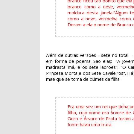
branco ficou tão bonito que ela
branco como a neve, vermel
moldura desta janela."
Algum te
como a neve, vermelha como o
Deram a ela o nome de Branca d
Além de outras versões - sete no total 
em forma de poema. São elas: "A Jovem 
madrasta má, e os sete ladrões"; "O Cai
Princesa Morta e dos Sete Cavaleiros". Há
mãe que se toma de ciúmes da filha.
Era uma vez um rei que tinha u
filha, cujo nome era Árvore de 
Ouro e Árvore de Prata foram a
fonte havia uma truta.