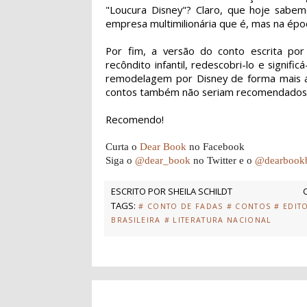
"Loucura Disney"? Claro, que hoje sabe
empresa multimilionária que é, mas na époc
Por fim, a versão do conto escrita por C
recôndito infantil, redescobri-lo e signif
remodelagem por Disney de forma mais abe
contos também não seriam recomendados ao
Recomendo!
Curta o
Dear Book
no Facebook
Siga o
@dear_book
no Twitter e o
@dearbook
ESCRITO POR
SHEILA SCHILDT
TAGS:
# CONTO DE FADAS
# CONTOS
# EDIT
BRASILEIRA
# LITERATURA NACIONAL