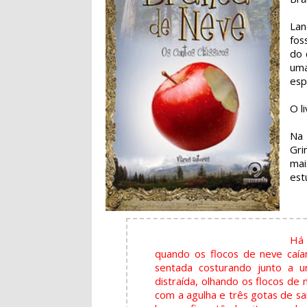
Lan
fos
do 
uma
esp
O l
Na 
Gri
mai
est
Há 
quando os flocos de neve caí
sentada costurando junto a u
distraída, olhando os flocos de
com a agulha e três gotas de s