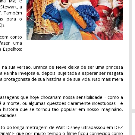
nha Má; e
Stewart, a
o". Também
as para o
Qs.
 com conto
 fazer uma
s Espelhos:
ue, na sua versão, Branca de Neve deixa de ser uma princesa
 Rainha Invejosa e, depois, sujeitada a esperar ser resgata
a protagonista de sua história e de sua vida. Não mais mera
assagens que hoje chocariam nossa sensibilidade - como a
é a morte, ou algumas questões claramente incestuosas - é
 história que se tornou tão popular em nosso imaginário,
sidades.
nto do longa metragem de Walt Disney ultrapassou em DEZ
ginal? E que por muito tempo o filme ficou conhecido como