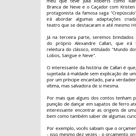
meu que teve Julia Roberts como Rai
Branca de Neve e o Caçador com Kristen 
protagonista da famosa saga "Crepúscul
irá abordar algumas adaptações criad
teatro que se destacaram e até mesmo H
Já na terceira parte, seremos brindados
do próprio Alexandre Callari, que irá
releitura do clássico, intitulado "Mundo do
Lobos, Sangue e Neve".
O interessante da história de Callari é q
sujeitada à maldade sem explicação de uma
por um príncipe encantado, para verdadeir
vítima, mas salvadora de si mesma.
Por mais que alguns dos contos tenham p
punição de dançar em sapatos de ferro at
interessante encontrar as origens de uma
bem como também saber de algumas curio
Por exemplo, vocês sabiam que o orçame
- isso mesmo dez vezes - o orçamento ori