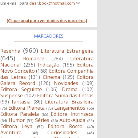
um e-mail para
dear.book@hotmail.com
^^
[Clique aqui para ver dados dos parceiros]
MARCADORES
(960)
Resenha
Literatura Estrangeira
(645)
Romance
(284)
Literatura
Nacional
(235)
Indicação
(195)
Editora
Novo Conceito
(168)
Editora Companhia
das Letras
(131)
Cinema
(129)
Editora
Galera Record
(120)
Novidades
(109)
Editora Seguinte
(106)
Drama
(102)
Suspense
(102)
Editora Suma das Letras
(99)
fantasia
(86)
Literatura Brasileira
Editora Planeta
Lançamentos
(76)
(75)
(66)
Editora Paralela
Editora Intrinseca
(65)
Humor
Séries
Auto-Ajuda
(64)
(57)
(56)
(55)
Editora Leya
Editora Rocco
(52)
(49)
Aventura
Curiosidades
(46)
(45)