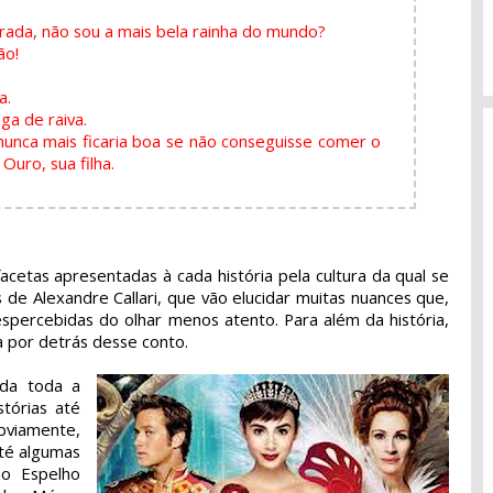
rada, não sou a mais bela rainha do mundo?
ão!
a.
ga de raiva.
nunca mais ficaria boa se não conseguisse comer o
Ouro, sua filha.
acetas apresentadas à cada história pela cultura da qual se
de Alexandre Callari, que vão elucidar muitas nuances que,
ercebidas do olhar menos atento. Para além da história,
a por detrás desse conto.
ada toda a
stórias até
bviamente,
até algumas
o Espelho