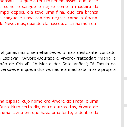
 pensou: "Eu queria ter um neném assim, que fosse
ho como o sangue e negro como a madeira da
mpo depois, ela teve uma filha, que era branca
 sangue e tinha cabelos negros como o ébano.
e Neve, mas, quando ela nasceu, a rainha morreu.
- algumas muito semelhantes e, o mais destoante, contado
Escrava"; "Árvore-Dourada e Árvore-Prateada"; "Maria, a
xão de Cristal"; "A Morte dos Sete Anões"; "A Fábula da
 versões em que, inclusive, não é a madrasta, mas a própria
ma esposa, cujo nome era Árvore de Prata, e uma
Ouro. Num certo dia, entre outros dias, Árvore de
 uma ravina em que havia uma fonte, e dentro da