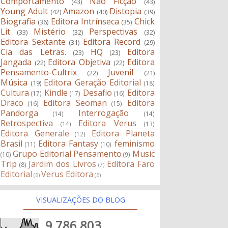
Comportamento
Não Ficção
(43)
(43)
Young Adult
Amazon
Distopia
(42)
(40)
(39)
Biografia
Editora Intrínseca
Chick
(36)
(35)
Lit
Mistério
Perspectivas
(33)
(32)
(32)
Editora Sextante
Editora Record
(31)
(29)
Cia das Letras.
HQ
Editora
(23)
(23)
Jangada
Editora Objetiva
Editora
(22)
(22)
Pensamento-Cultrix
Juvenil
(22)
(21)
Música
Editora Geração Editorial
(19)
(18)
Cultura
Kindle
Desafio
Editora
(17)
(17)
(16)
Draco
Editora Seoman
Editora
(16)
(15)
Pandorga
Interrogação
(14)
(14)
Retrospectiva
Editora Verus
(14)
(13)
Editora Generale
Editora Planeta
(12)
Brasil
Editora Fantasy
feminismo
(11)
(10)
Grupo Editorial Pensamento
Music
(10)
(9)
Trip
Jardim dos Livros
Editora Faro
(8)
(7)
Editorial
Verus Editora
(6)
(6)
VISUALIZAÇÕES DO BLOG
9,786,803