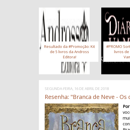
Resultado da #Promoção: Kit
#PROMO Sort
de 5 livros da Andross
livros de
Editora!
Vam
SEGUNDA-FEIRA, 16 DE ABRIL DE 2018
Resenha: "Branca de Neve - Os c
Por
vo
mui
con
Bra