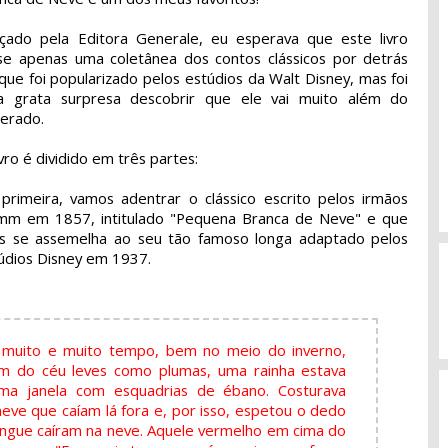
çado pela Editora Generale, eu esperava que este livro
se apenas uma coletânea dos contos clássicos por detrás
que foi popularizado pelos estúdios da Walt Disney, mas foi
 grata surpresa descobrir que ele vai muito além do
erado.
ivro é dividido em três partes:
primeira, vamos adentrar o clássico escrito pelos irmãos
mm em 1857, intitulado "Pequena Branca de Neve" e que
s se assemelha ao seu tão famoso longa adaptado pelos
údios Disney em 1937.
muito e muito tempo, bem no meio do inverno,
am do céu leves como plumas, uma rainha estava
ma janela com esquadrias de ébano. Costurava
 neve que caíam lá fora e, por isso, espetou o dedo
angue caíram na neve. Aquele vermelho em cima do