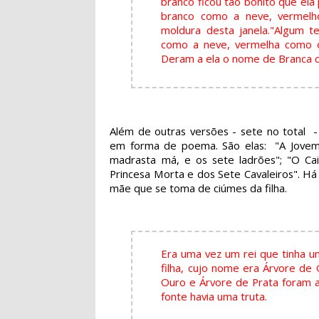
branco ficou tão bonito que ela
branco como a neve, vermel
moldura desta janela."
Algum te
como a neve, vermelha como o
Deram a ela o nome de Branca d
Além de outras versões - sete no total 
em forma de poema. São elas: "A Jovem 
madrasta má, e os sete ladrões"; "O Cai
Princesa Morta e dos Sete Cavaleiros". Há
mãe que se toma de ciúmes da filha.
Era uma vez um rei que tinha u
filha, cujo nome era Árvore de 
Ouro e Árvore de Prata foram a
fonte havia uma truta.