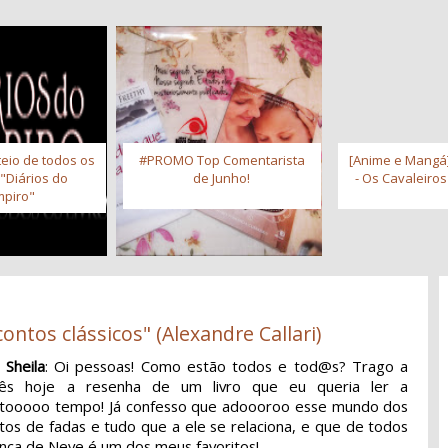
eio de todos os
#PROMO Top Comentarista
[Anime e Mangá]
 "Diários do
de Junho!
- Os Cavaleiro
piro"
ontos clássicos" (Alexandre Callari)
 Sheila
: Oi pessoas! Como estão todos e tod@s? Trago a
cês hoje a resenha de um livro que eu queria ler a
tooooo tempo! Já confesso que adoooroo esse mundo dos
tos de fadas e tudo que a ele se relaciona, e que de todos
nca de Neve é um dos meus favoritos!