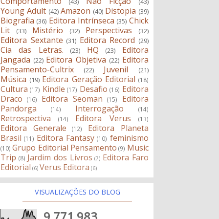
Comportamento
Não Ficção
(43)
(43)
Young Adult
Amazon
Distopia
(42)
(40)
(39)
Biografia
Editora Intrínseca
Chick
(36)
(35)
Lit
Mistério
Perspectivas
(33)
(32)
(32)
Editora Sextante
Editora Record
(31)
(29)
Cia das Letras.
HQ
Editora
(23)
(23)
Jangada
Editora Objetiva
Editora
(22)
(22)
Pensamento-Cultrix
Juvenil
(22)
(21)
Música
Editora Geração Editorial
(19)
(18)
Cultura
Kindle
Desafio
Editora
(17)
(17)
(16)
Draco
Editora Seoman
Editora
(16)
(15)
Pandorga
Interrogação
(14)
(14)
Retrospectiva
Editora Verus
(14)
(13)
Editora Generale
Editora Planeta
(12)
Brasil
Editora Fantasy
feminismo
(11)
(10)
Grupo Editorial Pensamento
Music
(10)
(9)
Trip
Jardim dos Livros
Editora Faro
(8)
(7)
Editorial
Verus Editora
(6)
(6)
VISUALIZAÇÕES DO BLOG
9,771,983