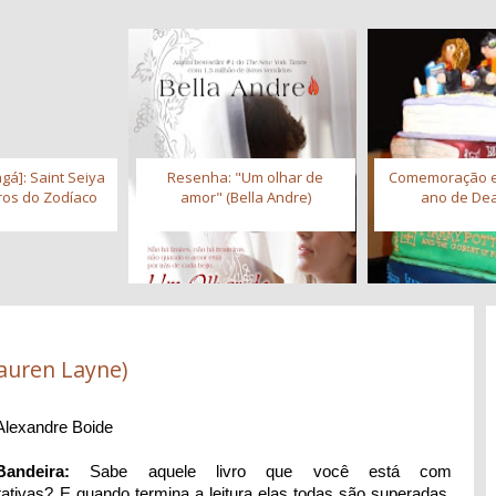
gá]: Saint Seiya
Resenha: "Um olhar de
Comemoração 
iros do Zodíaco
amor" (Bella Andre)
ano de Dea
auren Layne)
Alexandre Boide
andeira:
Sabe aquele livro que você está com
tativas? E quando termina a leitura elas todas são superadas.