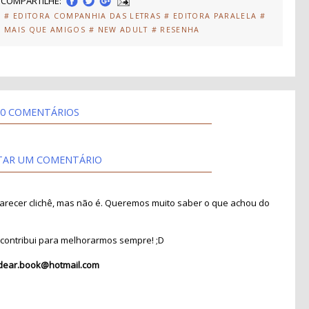
COMPARTILHE:
S
# EDITORA COMPANHIA DAS LETRAS
# EDITORA PARALELA
#
# MAIS QUE AMIGOS
# NEW ADULT
# RESENHA
0 COMENTÁRIOS
TAR UM COMENTÁRIO
recer clichê, mas não é. Queremos muito saber o que achou do
contribui para melhorarmos sempre! ;D
dear.book@hotmail.com