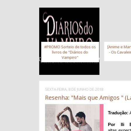
#PROMO Sorteio de todos os
[Anime e Man
livros de "Diários do
- Os Cavale
Vampiro"
SEXTA-FEIRA, 8 DE JUNHO DE 2018
Resenha: "Mais que Amigos " (L
Tradução:
Por Ili B
altas expec