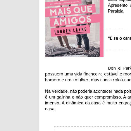
Apresento 
Paralela
"E se o car
Ben e Park
possuem uma vida financeira estável e mo
homem e uma mulher, mas nunca rolou nad
Na verdade, não poderia acontecer nada po
é um galinha e não quer compromisso. A a
imenso. A dinâmica da casa é muito engraça
casal.