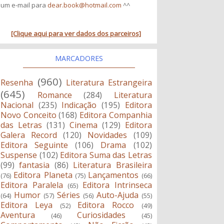
um e-mail para
dear.book@hotmail.com
^^
[Clique aqui para ver dados dos parceiros]
MARCADORES
(960)
Resenha
Literatura Estrangeira
(645)
Romance
(284)
Literatura
Nacional
(235)
Indicação
(195)
Editora
Novo Conceito
(168)
Editora Companhia
das Letras
(131)
Cinema
(129)
Editora
Galera Record
(120)
Novidades
(109)
Editora Seguinte
(106)
Drama
(102)
Suspense
(102)
Editora Suma das Letras
(99)
fantasia
(86)
Literatura Brasileira
Editora Planeta
Lançamentos
(76)
(75)
(66)
Editora Paralela
Editora Intrinseca
(65)
Humor
Séries
Auto-Ajuda
(64)
(57)
(56)
(55)
Editora Leya
Editora Rocco
(52)
(49)
Aventura
Curiosidades
(46)
(45)