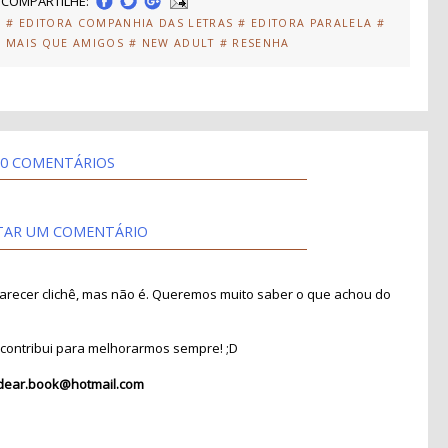
COMPARTILHE:
S
# EDITORA COMPANHIA DAS LETRAS
# EDITORA PARALELA
#
# MAIS QUE AMIGOS
# NEW ADULT
# RESENHA
0 COMENTÁRIOS
TAR UM COMENTÁRIO
recer clichê, mas não é. Queremos muito saber o que achou do
contribui para melhorarmos sempre! ;D
dear.book@hotmail.com