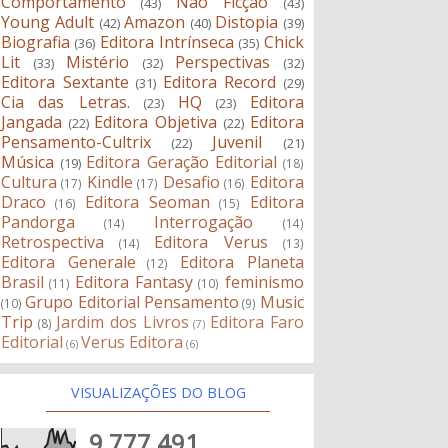
Comportamento
Não Ficção
(43)
(43)
Young Adult
Amazon
Distopia
(42)
(40)
(39)
Biografia
Editora Intrínseca
Chick
(36)
(35)
Lit
Mistério
Perspectivas
(33)
(32)
(32)
Editora Sextante
Editora Record
(31)
(29)
Cia das Letras.
HQ
Editora
(23)
(23)
Jangada
Editora Objetiva
Editora
(22)
(22)
Pensamento-Cultrix
Juvenil
(22)
(21)
Música
Editora Geração Editorial
(19)
(18)
Cultura
Kindle
Desafio
Editora
(17)
(17)
(16)
Draco
Editora Seoman
Editora
(16)
(15)
Pandorga
Interrogação
(14)
(14)
Retrospectiva
Editora Verus
(14)
(13)
Editora Generale
Editora Planeta
(12)
Brasil
Editora Fantasy
feminismo
(11)
(10)
Grupo Editorial Pensamento
Music
(10)
(9)
Trip
Jardim dos Livros
Editora Faro
(8)
(7)
Editorial
Verus Editora
(6)
(6)
VISUALIZAÇÕES DO BLOG
9,777,491