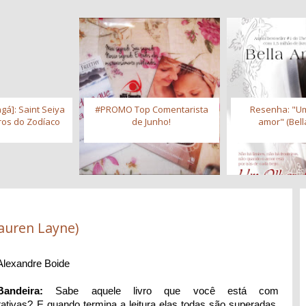
gá]: Saint Seiya
#PROMO Top Comentarista
Resenha: "Um
iros do Zodíaco
de Junho!
amor" (Bell
auren Layne)
Alexandre Boide
andeira:
Sabe aquele livro que você está com
tativas? E quando termina a leitura elas todas são superadas.