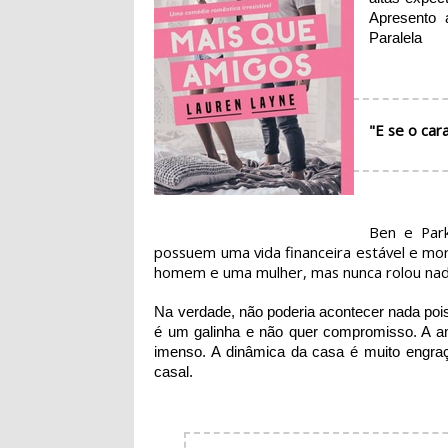
Apresento 
Paralela
"E se o car
Ben e Park
possuem uma vida financeira estável e mo
homem e uma mulher, mas nunca rolou nad
Na verdade, não poderia acontecer nada po
é um galinha e não quer compromisso. A a
imenso. A dinâmica da casa é muito engraça
casal.