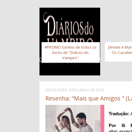
#PROMO Sorteio de todos os
[Anime e Man
livros de "Diários do
- Os Cavale
Vampiro"
SEXTA-FEIRA, 8 DE JUNHO DE 2018
Resenha: "Mais que Amigos " (L
Tradução:
Por Ili B
altas expec