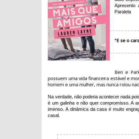
Apresento 
Paralela
"E se o car
Ben e Park
possuem uma vida financeira estável e mo
homem e uma mulher, mas nunca rolou nad
Na verdade, não poderia acontecer nada po
é um galinha e não quer compromisso. A a
imenso. A dinâmica da casa é muito engraça
casal.