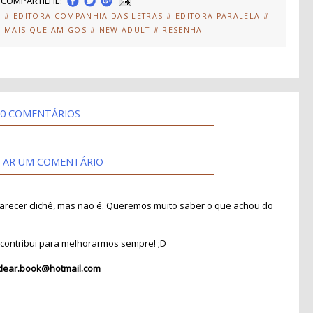
COMPARTILHE:
S
# EDITORA COMPANHIA DAS LETRAS
# EDITORA PARALELA
#
# MAIS QUE AMIGOS
# NEW ADULT
# RESENHA
0 COMENTÁRIOS
TAR UM COMENTÁRIO
recer clichê, mas não é. Queremos muito saber o que achou do
contribui para melhorarmos sempre! ;D
dear.book@hotmail.com