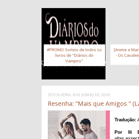
#PROMO Sorteio de todos os
[Anime e Man
livros de "Diários do
- Os Cavale
Vampiro"
SEXTA-FEIRA, 8 DE JUNHO DE 2018
Resenha: "Mais que Amigos " (L
Tradução:
Por Ili B
altas expec