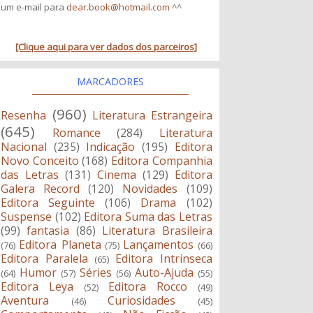
um e-mail para
dear.book@hotmail.com
^^
[Clique aqui para ver dados dos parceiros]
MARCADORES
(960)
Resenha
Literatura Estrangeira
(645)
Romance
(284)
Literatura
Nacional
(235)
Indicação
(195)
Editora
Novo Conceito
(168)
Editora Companhia
das Letras
(131)
Cinema
(129)
Editora
Galera Record
(120)
Novidades
(109)
Editora Seguinte
(106)
Drama
(102)
Suspense
(102)
Editora Suma das Letras
(99)
fantasia
(86)
Literatura Brasileira
Editora Planeta
Lançamentos
(76)
(75)
(66)
Editora Paralela
Editora Intrinseca
(65)
Humor
Séries
Auto-Ajuda
(64)
(57)
(56)
(55)
Editora Leya
Editora Rocco
(52)
(49)
Aventura
Curiosidades
(46)
(45)