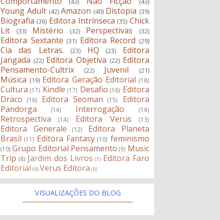
Comportamento
Não Ficção
(43)
(43)
Young Adult
Amazon
Distopia
(42)
(40)
(39)
Biografia
Editora Intrínseca
Chick
(36)
(35)
Lit
Mistério
Perspectivas
(33)
(32)
(32)
Editora Sextante
Editora Record
(31)
(29)
Cia das Letras.
HQ
Editora
(23)
(23)
Jangada
Editora Objetiva
Editora
(22)
(22)
Pensamento-Cultrix
Juvenil
(22)
(21)
Música
Editora Geração Editorial
(19)
(18)
Cultura
Kindle
Desafio
Editora
(17)
(17)
(16)
Draco
Editora Seoman
Editora
(16)
(15)
Pandorga
Interrogação
(14)
(14)
Retrospectiva
Editora Verus
(14)
(13)
Editora Generale
Editora Planeta
(12)
Brasil
Editora Fantasy
feminismo
(11)
(10)
Grupo Editorial Pensamento
Music
(10)
(9)
Trip
Jardim dos Livros
Editora Faro
(8)
(7)
Editorial
Verus Editora
(6)
(6)
VISUALIZAÇÕES DO BLOG