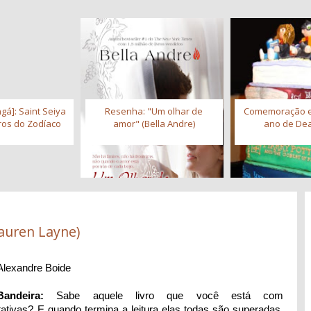
gá]: Saint Seiya
Resenha: "Um olhar de
Comemoração 
iros do Zodíaco
amor" (Bella Andre)
ano de Dea
auren Layne)
Alexandre Boide
andeira:
Sabe aquele livro que você está com
tativas? E quando termina a leitura elas todas são superadas.