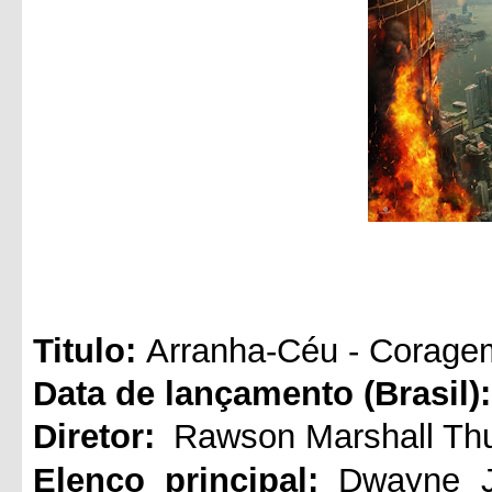
Titul
o:
Arranha-Céu - Corage
Data de lançamento (Brasil):
Diretor:
Rawson Marshall Th
Elenco principal:
Dwayne J