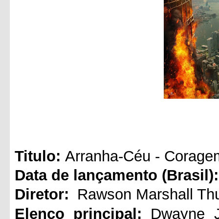
Titul
o:
Arranha-Céu - Corage
Data de lançamento (Brasil):
Diretor:
Rawson Marshall Th
Elenco principal:
Dwayne J