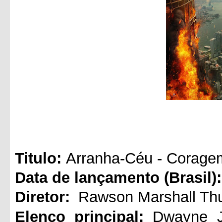
Titul
o:
Arranha-Céu - Corage
Data de lançamento (Brasil):
Diretor:
Rawson Marshall Th
Elenco principal:
Dwayne J