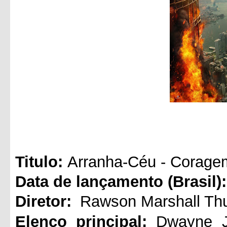
Titul
o:
Arranha-Céu - Corage
Data de lançamento (Brasil):
Diretor:
Rawson Marshall Th
Elenco principal:
Dwayne J