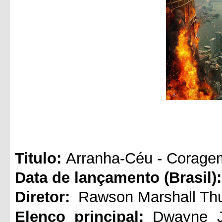
Titul
o:
Arranha-Céu - Corage
Data de lançamento (Brasil):
Diretor:
Rawson Marshall Th
Elenco principal:
Dwayne J