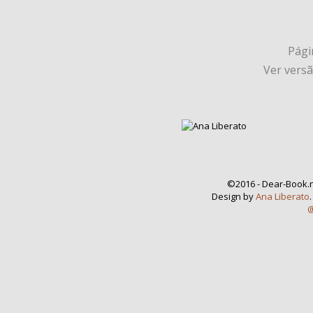
Págin
Ver vers
©2016 - Dear-Book.n
Design by
Ana Liberato
@