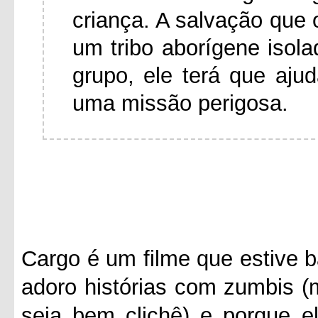
criança. A salvação que 
um tribo aborígene isol
grupo, ele terá que aj
uma missão perigosa.
Cargo é um filme que estive b
adoro histórias com zumbis (
seja bem clichê) e porque e