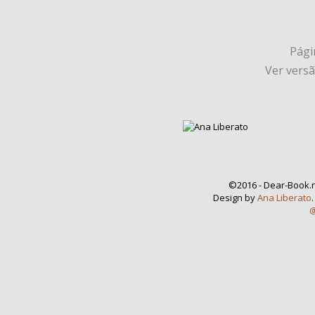
Págin
Ver vers
©2016 - Dear-Book.n
Design by
Ana Liberato
@