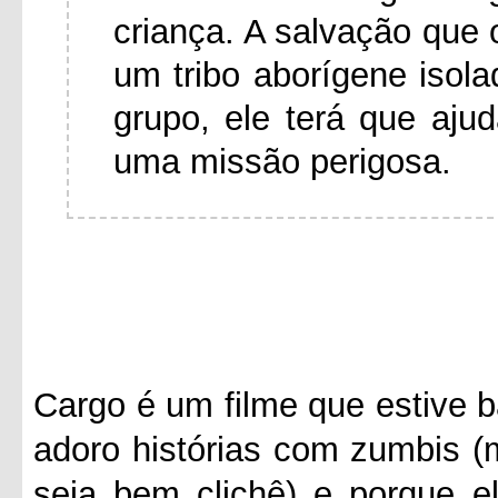
criança. A salvação que 
um tribo aborígene isol
grupo, ele terá que aj
uma missão perigosa.
Cargo é um filme que estive b
adoro histórias com zumbis (
seja bem clichê) e porque e