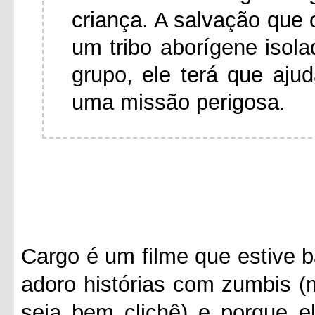
criança. A salvação que 
um tribo aborígene isol
grupo, ele terá que aj
uma missão perigosa.
Cargo é um filme que estive b
adoro histórias com zumbis (
seja bem clichê) e porque e