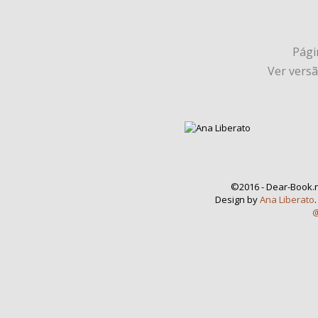
Págin
Ver vers
©2016 - Dear-Book.n
Design by
Ana Liberato
@