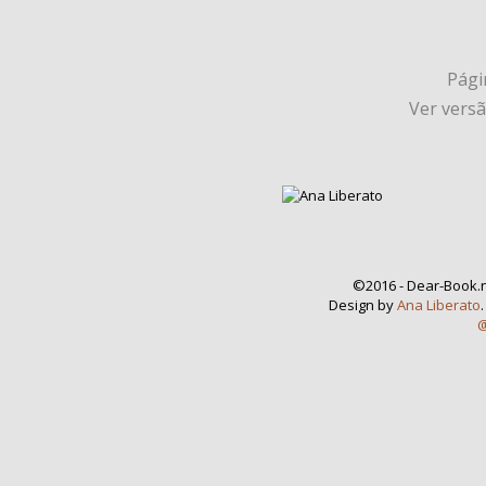
Págin
Ver vers
©2016 - Dear-Book.n
Design by
Ana Liberato
@