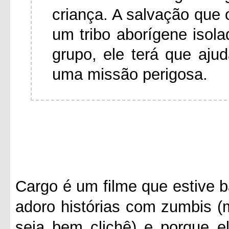
criança. A salvação que 
um tribo aborígene isol
grupo, ele terá que aj
uma missão perigosa.
Cargo é um filme que estive b
adoro histórias com zumbis (
seja bem clichê) e porque e