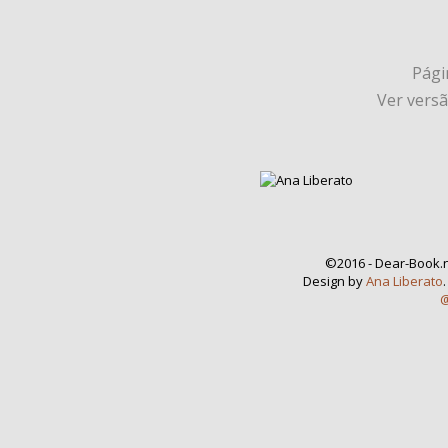
Págin
Ver vers
©2016 - Dear-Book.n
Design by
Ana Liberato
@