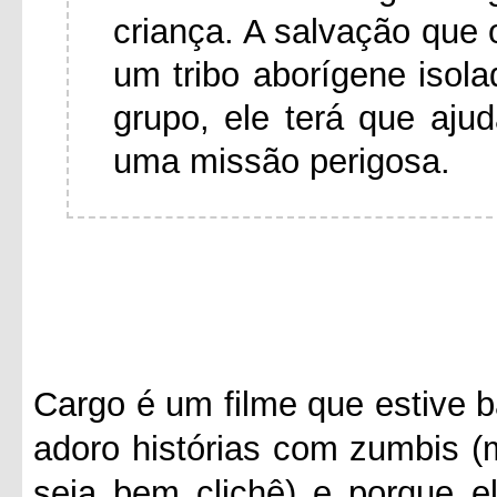
criança. A salvação que 
um tribo aborígene isol
grupo, ele terá que aj
uma missão perigosa.
Cargo é um filme que estive b
adoro histórias com zumbis (
seja bem clichê) e porque e