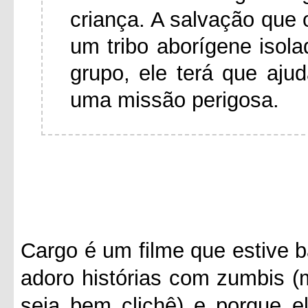
criança. A salvação que 
um tribo aborígene isol
grupo, ele terá que aj
uma missão perigosa.
Cargo é um filme que estive b
adoro histórias com zumbis (
seja bem clichê) e porque e