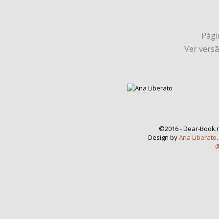
Págin
Ver vers
©2016 - Dear-Book.n
Design by
Ana Liberato
@