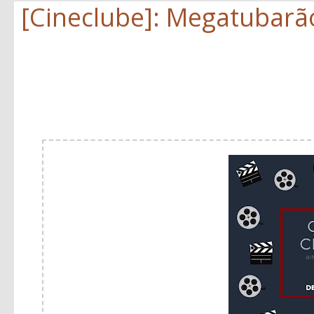
[Cineclube]: Megatubarã