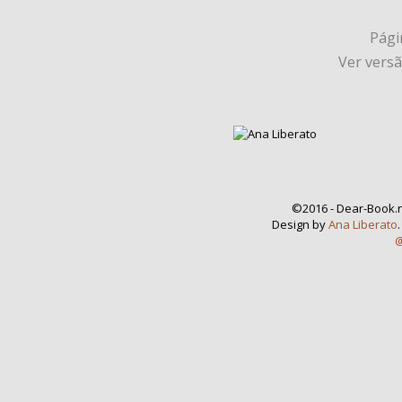
Págin
Ver vers
©2016 - Dear-Book.n
Design by
Ana Liberato
@