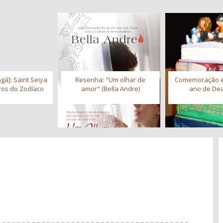
gá]: Saint Seiya
Resenha: "Um olhar de
Comemoração 
iros do Zodíaco
amor" (Bella Andre)
ano de Dea