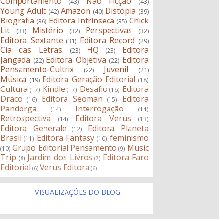
Comportamento
Não Ficção
(43)
(43)
Young Adult
Amazon
Distopia
(42)
(40)
(39)
Biografia
Editora Intrínseca
Chick
(36)
(35)
Lit
Mistério
Perspectivas
(33)
(32)
(32)
Editora Sextante
Editora Record
(31)
(29)
Cia das Letras.
HQ
Editora
(23)
(23)
Jangada
Editora Objetiva
Editora
(22)
(22)
Pensamento-Cultrix
Juvenil
(22)
(21)
Música
Editora Geração Editorial
(19)
(18)
Cultura
Kindle
Desafio
Editora
(17)
(17)
(16)
Draco
Editora Seoman
Editora
(16)
(15)
Pandorga
Interrogação
(14)
(14)
Retrospectiva
Editora Verus
(14)
(13)
Editora Generale
Editora Planeta
(12)
Brasil
Editora Fantasy
feminismo
(11)
(10)
Grupo Editorial Pensamento
Music
(10)
(9)
Trip
Jardim dos Livros
Editora Faro
(8)
(7)
Editorial
Verus Editora
(6)
(6)
VISUALIZAÇÕES DO BLOG