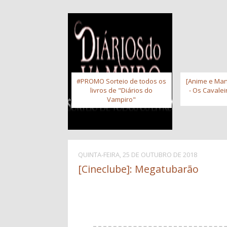
#PROMO Sorteio de todos os
[Anime e Man
livros de "Diários do
- Os Cavale
Vampiro"
QUINTA-FEIRA, 25 DE OUTUBRO DE 2018
[Cineclube]: Megatubarão