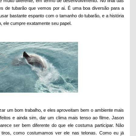
e muito diferente, em termo de desenvolvimento. No final das
lmes de tubarão que vemos por ai. É uma boa diversão para a
usar bastante espanto com o tamanho do tubarão, e a história
o, ele cumpre exatamente seu papel.
izar um bom trabalho, e eles aproveitam bem o ambiente mais
eitos e ainda sim, dar um clima mais tenso ao filme. Jason
rece ser bem diferente do que ele costuma participar. Não
 tiros, como costumamos ver ele nas telonas. Como eu já