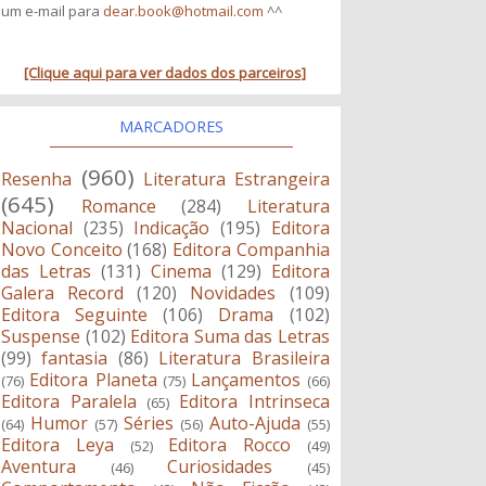
um e-mail para
dear.book@hotmail.com
^^
[Clique aqui para ver dados dos parceiros]
MARCADORES
(960)
Resenha
Literatura Estrangeira
(645)
Romance
(284)
Literatura
Nacional
(235)
Indicação
(195)
Editora
Novo Conceito
(168)
Editora Companhia
das Letras
(131)
Cinema
(129)
Editora
Galera Record
(120)
Novidades
(109)
Editora Seguinte
(106)
Drama
(102)
Suspense
(102)
Editora Suma das Letras
(99)
fantasia
(86)
Literatura Brasileira
Editora Planeta
Lançamentos
(76)
(75)
(66)
Editora Paralela
Editora Intrinseca
(65)
Humor
Séries
Auto-Ajuda
(64)
(57)
(56)
(55)
Editora Leya
Editora Rocco
(52)
(49)
Aventura
Curiosidades
(46)
(45)