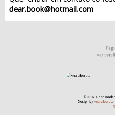
dear.book@hotmail.com
Págin
Ver vers
©2016 - Dear-Book.n
Design by
Ana Liberato
@