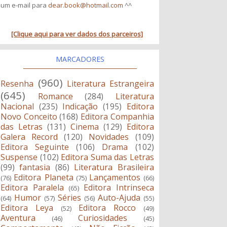
um e-mail para
dear.book@hotmail.com
^^
[Clique aqui para ver dados dos parceiros]
MARCADORES
(960)
Resenha
Literatura Estrangeira
(645)
Romance
(284)
Literatura
Nacional
(235)
Indicação
(195)
Editora
Novo Conceito
(168)
Editora Companhia
das Letras
(131)
Cinema
(129)
Editora
Galera Record
(120)
Novidades
(109)
Editora Seguinte
(106)
Drama
(102)
Suspense
(102)
Editora Suma das Letras
(99)
fantasia
(86)
Literatura Brasileira
Editora Planeta
Lançamentos
(76)
(75)
(66)
Editora Paralela
Editora Intrinseca
(65)
Humor
Séries
Auto-Ajuda
(64)
(57)
(56)
(55)
Editora Leya
Editora Rocco
(52)
(49)
Aventura
Curiosidades
(46)
(45)