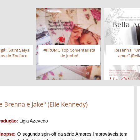
gá]: Saint Seiya
#PROMO Top Comentarista
Resenha: "Um
iros do Zodíaco
de Junho!
amor" (Bell
e Brenna e Jake" (Elle Kennedy)
radução:
Ligia Azevedo
inopse:
O segundo spin-off da série Amores Improváveis tem