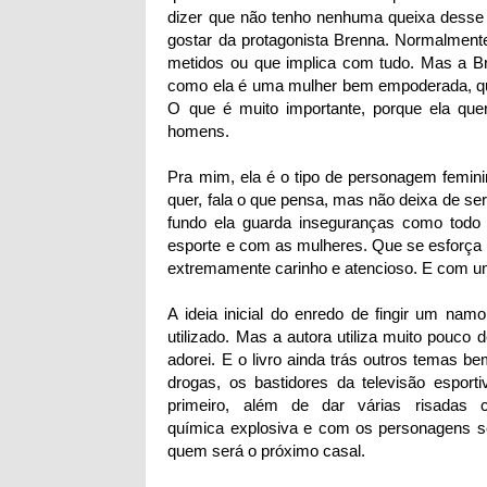
dizer que não tenho nenhuma queixa desse 
gostar da protagonista Brenna. Normalmen
metidos ou que implica com tudo. Mas a Br
como ela é uma mulher bem empoderada, que
O que é muito importante, porque ela que
homens.
Pra mim, ela é o tipo de personagem femini
quer, fala o que pensa, mas não deixa de se
fundo ela guarda inseguranças como todo 
esporte e com as mulheres. Que se esforça m
extremamente carinho e atencioso. E com u
A ideia inicial do enredo de fingir um na
utilizado. Mas a autora utiliza muito pouco
adorei. E o livro ainda trás outros temas b
drogas, os bastidores da televisão esport
primeiro, além de dar várias risadas
química explosiva e com os personagens se
quem será o próximo casal.