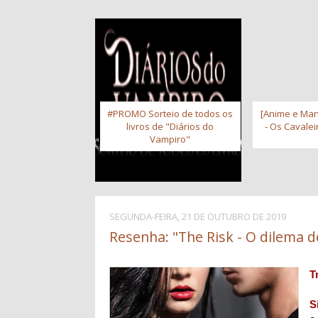
#PROMO Sorteio de todos os
[Anime e Man
livros de "Diários do
- Os Cavale
Vampiro"
SEGUNDA-FEIRA, 21 DE OUTUBRO DE 2019
Resenha: "The Risk - O dilema d
T
S