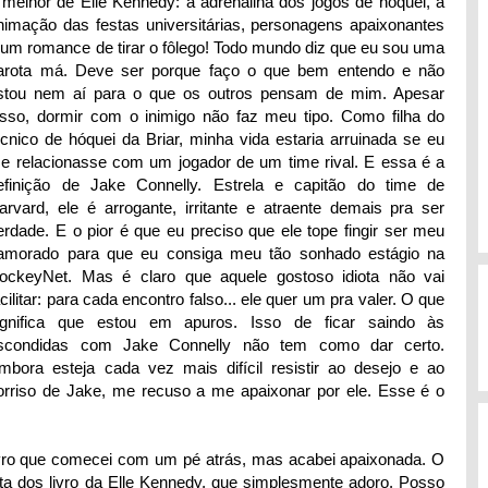
 melhor de Elle Kennedy: a adrenalina dos jogos de hóquei, a
nimação das festas universitárias, personagens apaixonantes
 um romance de tirar o fôlego! Todo mundo diz que eu sou uma
arota má. Deve ser porque faço o que bem entendo e não
stou nem aí para o que os outros pensam de mim. Apesar
isso, dormir com o inimigo não faz meu tipo. Como filha do
écnico de hóquei da Briar, minha vida estaria arruinada se eu
e relacionasse com um jogador de um time rival. E essa é a
efinição de Jake Connelly. Estrela e capitão do time de
arvard, ele é arrogante, irritante e atraente demais pra ser
erdade. E o pior é que eu preciso que ele tope fingir ser meu
amorado para que eu consiga meu tão sonhado estágio na
ockeyNet. Mas é claro que aquele gostoso idiota não vai
acilitar: para cada encontro falso... ele quer um pra valer. O que
ignifica que estou em apuros. Isso de ficar saindo às
scondidas com Jake Connelly não tem como dar certo.
mbora esteja cada vez mais difícil resistir ao desejo e ao
orriso de Jake, me recuso a me apaixonar por ele. Esse é o
ro que comecei com um pé atrás, mas acabei apaixonada. O
a dos livro da Elle Kennedy, que simplesmente adoro. Posso