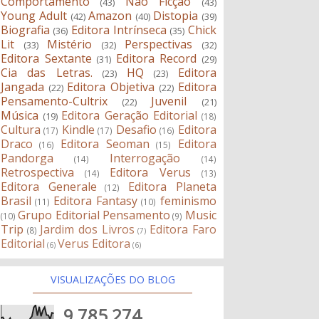
Comportamento
Não Ficção
(43)
(43)
Young Adult
Amazon
Distopia
(42)
(40)
(39)
Biografia
Editora Intrínseca
Chick
(36)
(35)
Lit
Mistério
Perspectivas
(33)
(32)
(32)
Editora Sextante
Editora Record
(31)
(29)
Cia das Letras.
HQ
Editora
(23)
(23)
Jangada
Editora Objetiva
Editora
(22)
(22)
Pensamento-Cultrix
Juvenil
(22)
(21)
Música
Editora Geração Editorial
(19)
(18)
Cultura
Kindle
Desafio
Editora
(17)
(17)
(16)
Draco
Editora Seoman
Editora
(16)
(15)
Pandorga
Interrogação
(14)
(14)
Retrospectiva
Editora Verus
(14)
(13)
Editora Generale
Editora Planeta
(12)
Brasil
Editora Fantasy
feminismo
(11)
(10)
Grupo Editorial Pensamento
Music
(10)
(9)
Trip
Jardim dos Livros
Editora Faro
(8)
(7)
Editorial
Verus Editora
(6)
(6)
VISUALIZAÇÕES DO BLOG
9,785,274