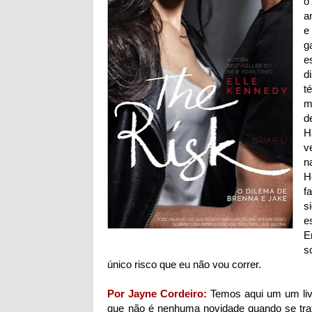
o
a
e
g
e
d
t
m
d
H
v
n
H
f
s
e
E
s
único risco que eu não vou correr.
Por Jayne Cordeiro:
Temos aqui um um liv
que não é nenhuma novidade quando se trat