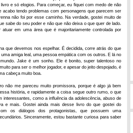
livro e só elogios. Para começar, eu fiquei com medo de não
te acabo tendo problemas com personagens que parecem ser
enna não foi por esse caminho. Na verdade, gostei muito de
 sabe do seu poder e não que não deixa o que quer de lado.
r atuar em uma área que é majoritariamente controlada por
na que devemos nos espelhar. É decidida, corre atrás do que
r uma amiga leal, uma pessoa empática com os outros. E lá no
mundo. Jake é um sonho. Ele é bonito, super talentoso no
uito para ser o melhor jogador, e apesar do jeito despojado, é
ma cabeça muito boa.
moro não me pareceu muito promissora, porque é algo já bem
 dessa história, e rapidamente a coisa segue outro rumo, o que
em interessantes, como a influência da adolescência, abuso de
iva e mais. Gostei ainda mais desse livro do que gostei do
 com os diálogos dos protagonistas, que possuem uma
cundários. Sinceramente, estou bastante curiosa para saber