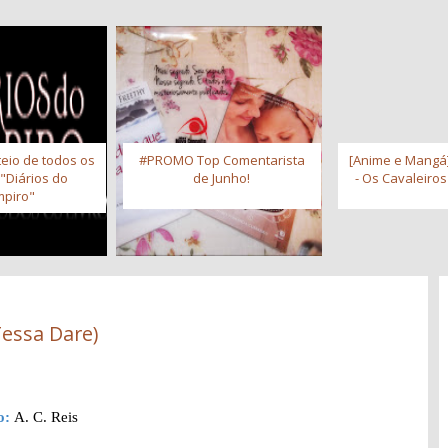
eio de todos os
#PROMO Top Comentarista
[Anime e Mangá]
 "Diários do
de Junho!
- Os Cavaleiro
piro"
Tessa Dare)
o:
A. C. Reis