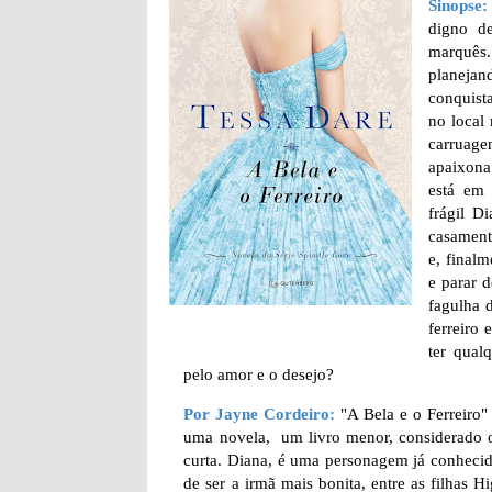
Sinopse:
digno d
marquês
planeja
conquist
no local
carruage
apaixona
está em 
frágil D
casament
e, finalm
e parar 
fagulha 
ferreiro
ter qual
pelo amor e o desejo?
Por Jayne Cordeiro:
"A Bela e o Ferreiro"
uma novela, um livro menor, considerado o 3
curta. Diana, é uma personagem já conhecida
de ser a irmã mais bonita, entre as filha