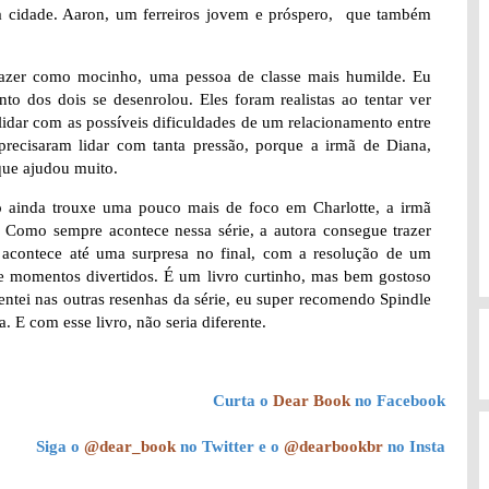
a cidade. Aaron, um ferreiros jovem e próspero, que também
 trazer como mocinho, uma pessoa de classe mais humilde. Eu
o dos dois se desenrolou. Eles foram realistas ao tentar ver
lidar com as possíveis dificuldades de um relacionamento entre
 precisaram lidar com tanta pressão, porque a irmã de Diana,
que ajudou muito.
o ainda trouxe uma pouco mais de foco em Charlotte, a irmã
. Como sempre acontece nessa série, a autora consegue trazer
o, acontece até uma surpresa no final, com a resolução de um
 e momentos divertidos. É um livro curtinho, mas bem gostoso
ntei nas outras resenhas da série, eu super recomendo Spindle
 E com esse livro, não seria diferente.
Curta o
Dear Book
no Facebook
Siga o
@dear_book
no Twitter e o
@dearbookbr
no Insta