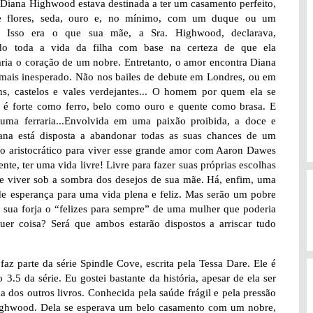
Diana Highwood estava destinada a ter um casamento perfeito,
e flores, seda, ouro e, no mínimo, com um duque ou um
. Isso era o que sua mãe, a Sra. Highwood, declarava,
ndo toda a vida da filha com base na certeza de que ela
aria o coração de um nobre. Entretanto, o amor encontra Diana
 mais inesperado. Não nos bailes de debute em Londres, ou em
ns, castelos e vales verdejantes... O homem por quem ela se
 é forte como ferro, belo como ouro e quente como brasa. E
uma ferraria...Envolvida em uma paixão proibida, a doce e
iana está disposta a abandonar todas as suas chances de um
o aristocrático para viver esse grande amor com Aaron Dawes
ente, ter uma vida livre! Livre para fazer suas próprias escolhas
de viver sob a sombra dos desejos de sua mãe. Há, enfim, uma
de esperança para uma vida plena e feliz. Mas serão um pobre
 e sua forja o “felizes para sempre” de uma mulher que poderia
quer coisa? Será que ambos estarão dispostos a arriscar tudo
 faz parte da série Spindle Cove, escrita pela Tessa Dare. Ele é
.5 da série. Eu gostei bastante da história, apesar de ela ser
 dos outros livros. Conhecida pela saúde frágil e pela pressão
s Highwood. Dela se esperava um belo casamento com um nobre,