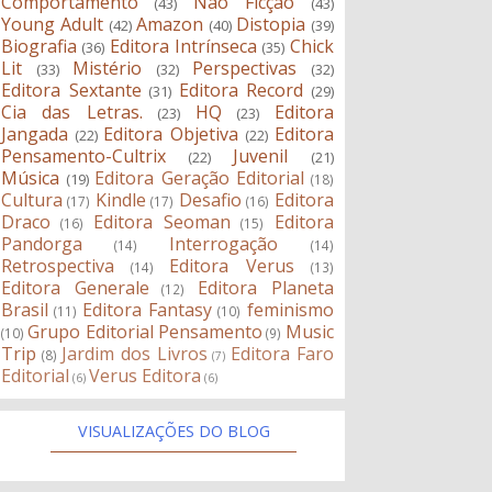
Comportamento
Não Ficção
(43)
(43)
Young Adult
Amazon
Distopia
(42)
(40)
(39)
Biografia
Editora Intrínseca
Chick
(36)
(35)
Lit
Mistério
Perspectivas
(33)
(32)
(32)
Editora Sextante
Editora Record
(31)
(29)
Cia das Letras.
HQ
Editora
(23)
(23)
Jangada
Editora Objetiva
Editora
(22)
(22)
Pensamento-Cultrix
Juvenil
(22)
(21)
Música
Editora Geração Editorial
(19)
(18)
Cultura
Kindle
Desafio
Editora
(17)
(17)
(16)
Draco
Editora Seoman
Editora
(16)
(15)
Pandorga
Interrogação
(14)
(14)
Retrospectiva
Editora Verus
(14)
(13)
Editora Generale
Editora Planeta
(12)
Brasil
Editora Fantasy
feminismo
(11)
(10)
Grupo Editorial Pensamento
Music
(10)
(9)
Trip
Jardim dos Livros
Editora Faro
(8)
(7)
Editorial
Verus Editora
(6)
(6)
VISUALIZAÇÕES DO BLOG