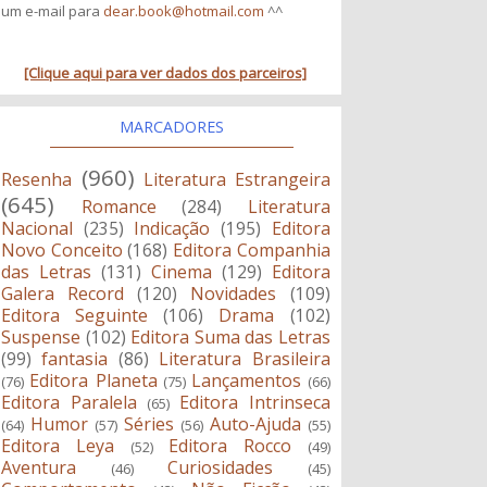
um e-mail para
dear.book@hotmail.com
^^
[Clique aqui para ver dados dos parceiros]
MARCADORES
(960)
Resenha
Literatura Estrangeira
(645)
Romance
(284)
Literatura
Nacional
(235)
Indicação
(195)
Editora
Novo Conceito
(168)
Editora Companhia
das Letras
(131)
Cinema
(129)
Editora
Galera Record
(120)
Novidades
(109)
Editora Seguinte
(106)
Drama
(102)
Suspense
(102)
Editora Suma das Letras
(99)
fantasia
(86)
Literatura Brasileira
Editora Planeta
Lançamentos
(76)
(75)
(66)
Editora Paralela
Editora Intrinseca
(65)
Humor
Séries
Auto-Ajuda
(64)
(57)
(56)
(55)
Editora Leya
Editora Rocco
(52)
(49)
Aventura
Curiosidades
(46)
(45)