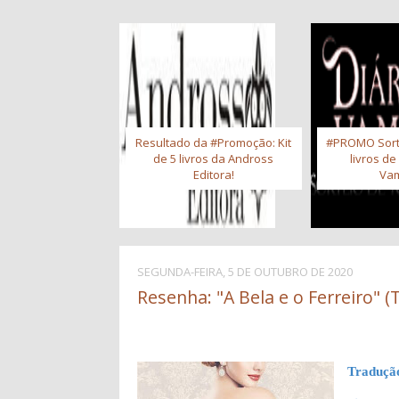
Resultado da #Promoção: Kit
#PROMO Sort
de 5 livros da Andross
livros de
Editora!
Vam
SEGUNDA-FEIRA, 5 DE OUTUBRO DE 2020
Resenha: "A Bela e o Ferreiro" (
Traduçã