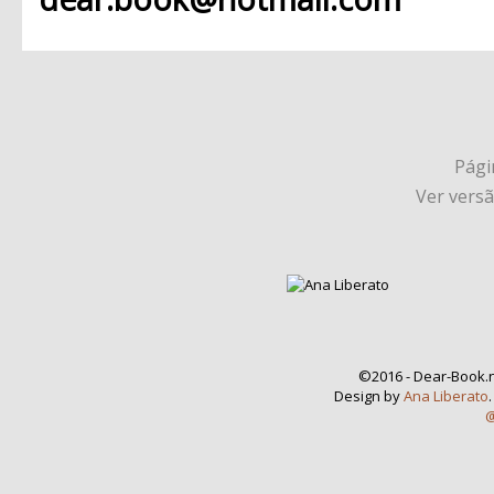
Págin
Ver vers
©2016 - Dear-Book.n
Design by
Ana Liberato
@