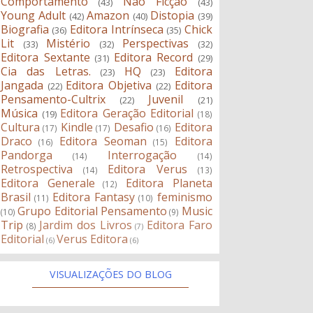
Comportamento
Não Ficção
(43)
(43)
Young Adult
Amazon
Distopia
(42)
(40)
(39)
Biografia
Editora Intrínseca
Chick
(36)
(35)
Lit
Mistério
Perspectivas
(33)
(32)
(32)
Editora Sextante
Editora Record
(31)
(29)
Cia das Letras.
HQ
Editora
(23)
(23)
Jangada
Editora Objetiva
Editora
(22)
(22)
Pensamento-Cultrix
Juvenil
(22)
(21)
Música
Editora Geração Editorial
(19)
(18)
Cultura
Kindle
Desafio
Editora
(17)
(17)
(16)
Draco
Editora Seoman
Editora
(16)
(15)
Pandorga
Interrogação
(14)
(14)
Retrospectiva
Editora Verus
(14)
(13)
Editora Generale
Editora Planeta
(12)
Brasil
Editora Fantasy
feminismo
(11)
(10)
Grupo Editorial Pensamento
Music
(10)
(9)
Trip
Jardim dos Livros
Editora Faro
(8)
(7)
Editorial
Verus Editora
(6)
(6)
VISUALIZAÇÕES DO BLOG