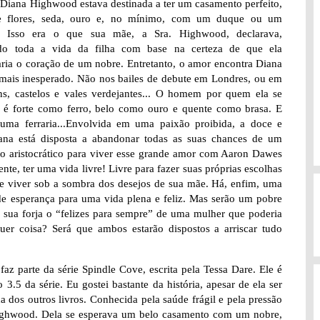
Diana Highwood estava destinada a ter um casamento perfeito,
e flores, seda, ouro e, no mínimo, com um duque ou um
. Isso era o que sua mãe, a Sra. Highwood, declarava,
ndo toda a vida da filha com base na certeza de que ela
aria o coração de um nobre. Entretanto, o amor encontra Diana
 mais inesperado. Não nos bailes de debute em Londres, ou em
ns, castelos e vales verdejantes... O homem por quem ela se
 é forte como ferro, belo como ouro e quente como brasa. E
uma ferraria...Envolvida em uma paixão proibida, a doce e
iana está disposta a abandonar todas as suas chances de um
o aristocrático para viver esse grande amor com Aaron Dawes
ente, ter uma vida livre! Livre para fazer suas próprias escolhas
de viver sob a sombra dos desejos de sua mãe. Há, enfim, uma
de esperança para uma vida plena e feliz. Mas serão um pobre
 e sua forja o “felizes para sempre” de uma mulher que poderia
quer coisa? Será que ambos estarão dispostos a arriscar tudo
 faz parte da série Spindle Cove, escrita pela Tessa Dare. Ele é
.5 da série. Eu gostei bastante da história, apesar de ela ser
 dos outros livros. Conhecida pela saúde frágil e pela pressão
s Highwood. Dela se esperava um belo casamento com um nobre,