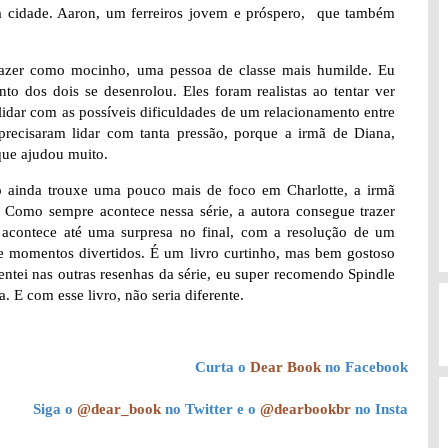
a cidade. Aaron, um ferreiros jovem e próspero, que também
 trazer como mocinho, uma pessoa de classe mais humilde. Eu
o dos dois se desenrolou. Eles foram realistas ao tentar ver
lidar com as possíveis dificuldades de um relacionamento entre
 precisaram lidar com tanta pressão, porque a irmã de Diana,
que ajudou muito.
o ainda trouxe uma pouco mais de foco em Charlotte, a irmã
. Como sempre acontece nessa série, a autora consegue trazer
o, acontece até uma surpresa no final, com a resolução de um
 e momentos divertidos. É um livro curtinho, mas bem gostoso
ntei nas outras resenhas da série, eu super recomendo Spindle
 E com esse livro, não seria diferente.
Curta o
Dear Book
no Facebook
Siga o
@dear_book
no Twitter e o
@dearbookbr
no Insta