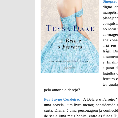
Sinopse:
digno d
marquês
planeja
conquist
no local
carruage
apaixona
está em 
frágil D
casament
e, finalm
e parar 
fagulha 
ferreiro
ter qual
pelo amor e o desejo?
Por Jayne Cordeiro:
"A Bela e o Ferreiro"
uma novela, um livro menor, considerado o 3
curta. Diana, é uma personagem já conhecida
de ser a irmã mais bonita, entre as filha