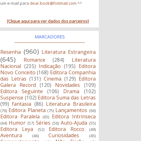
um e-mail para
dear.book@hotmail.com
^^
[Clique aqui para ver dados dos parceiros]
MARCADORES
(960)
Resenha
Literatura Estrangeira
(645)
Romance
(284)
Literatura
Nacional
(235)
Indicação
(195)
Editora
Novo Conceito
(168)
Editora Companhia
das Letras
(131)
Cinema
(129)
Editora
Galera Record
(120)
Novidades
(109)
Editora Seguinte
(106)
Drama
(102)
Suspense
(102)
Editora Suma das Letras
(99)
fantasia
(86)
Literatura Brasileira
Editora Planeta
Lançamentos
(76)
(75)
(66)
Editora Paralela
Editora Intrinseca
(65)
Humor
Séries
Auto-Ajuda
(64)
(57)
(56)
(55)
Editora Leya
Editora Rocco
(52)
(49)
Aventura
Curiosidades
(46)
(45)