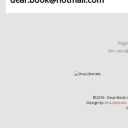
Págin
Ver vers
©2016 - Dear-Book.n
Design by
Ana Liberato
@