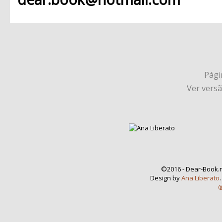
Págin
Ver vers
©2016 - Dear-Book.n
Design by
Ana Liberato
@