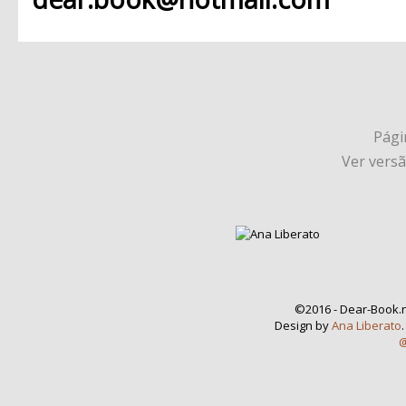
Págin
Ver vers
©2016 - Dear-Book.n
Design by
Ana Liberato
@