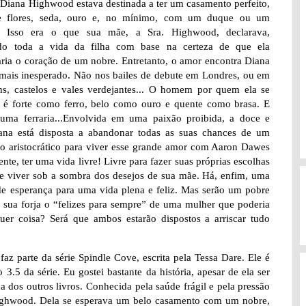
Diana Highwood estava destinada a ter um casamento perfeito,
e flores, seda, ouro e, no mínimo, com um duque ou um
. Isso era o que sua mãe, a Sra. Highwood, declarava,
ndo toda a vida da filha com base na certeza de que ela
aria o coração de um nobre. Entretanto, o amor encontra Diana
 mais inesperado. Não nos bailes de debute em Londres, ou em
ns, castelos e vales verdejantes... O homem por quem ela se
 é forte como ferro, belo como ouro e quente como brasa. E
uma ferraria...Envolvida em uma paixão proibida, a doce e
iana está disposta a abandonar todas as suas chances de um
o aristocrático para viver esse grande amor com Aaron Dawes
ente, ter uma vida livre! Livre para fazer suas próprias escolhas
de viver sob a sombra dos desejos de sua mãe. Há, enfim, uma
de esperança para uma vida plena e feliz. Mas serão um pobre
 e sua forja o “felizes para sempre” de uma mulher que poderia
quer coisa? Será que ambos estarão dispostos a arriscar tudo
 faz parte da série Spindle Cove, escrita pela Tessa Dare. Ele é
.5 da série. Eu gostei bastante da história, apesar de ela ser
 dos outros livros. Conhecida pela saúde frágil e pela pressão
s Highwood. Dela se esperava um belo casamento com um nobre,