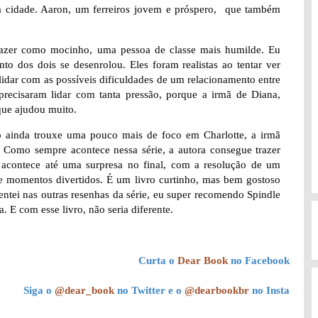
a cidade. Aaron, um ferreiros jovem e próspero, que também
 trazer como mocinho, uma pessoa de classe mais humilde. Eu
o dos dois se desenrolou. Eles foram realistas ao tentar ver
lidar com as possíveis dificuldades de um relacionamento entre
 precisaram lidar com tanta pressão, porque a irmã de Diana,
que ajudou muito.
o ainda trouxe uma pouco mais de foco em Charlotte, a irmã
. Como sempre acontece nessa série, a autora consegue trazer
o, acontece até uma surpresa no final, com a resolução de um
 e momentos divertidos. É um livro curtinho, mas bem gostoso
ntei nas outras resenhas da série, eu super recomendo Spindle
 E com esse livro, não seria diferente.
Curta o
Dear Book
no Facebook
Siga o
@dear_book
no Twitter e o
@dearbookbr
no Insta