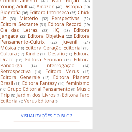
Comportamento
Não Ficção
(43)
(43)
Young Adult
Amazon
Distopia
(42)
(40)
(39)
Biografia
Editora Intrínseca
Chick
(36)
(35)
Lit
Mistério
Perspectivas
(33)
(32)
(32)
Editora Sextante
Editora Record
(31)
(29)
Cia das Letras.
HQ
Editora
(23)
(23)
Jangada
Editora Objetiva
Editora
(22)
(22)
Pensamento-Cultrix
Juvenil
(22)
(21)
Música
Editora Geração Editorial
(19)
(18)
Cultura
Kindle
Desafio
Editora
(17)
(17)
(16)
Draco
Editora Seoman
Editora
(16)
(15)
Pandorga
Interrogação
(14)
(14)
Retrospectiva
Editora Verus
(14)
(13)
Editora Generale
Editora Planeta
(12)
Brasil
Editora Fantasy
feminismo
(11)
(10)
Grupo Editorial Pensamento
Music
(10)
(9)
Trip
Jardim dos Livros
Editora Faro
(8)
(7)
Editorial
Verus Editora
(6)
(6)
VISUALIZAÇÕES DO BLOG