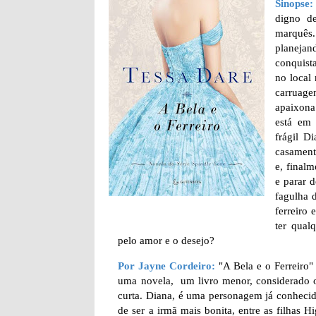
Sinopse:
digno d
marquês
planeja
conquist
no local
carruage
apaixona
está em 
frágil D
casament
e, finalm
e parar 
fagulha 
ferreiro
ter qual
pelo amor e o desejo?
Por Jayne Cordeiro:
"A Bela e o Ferreiro"
uma novela, um livro menor, considerado o 3
curta. Diana, é uma personagem já conhecida
de ser a irmã mais bonita, entre as filha