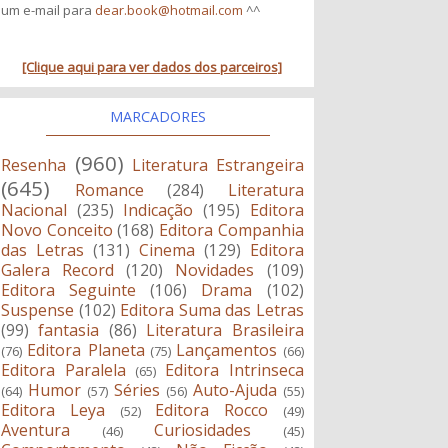
um e-mail para
dear.book@hotmail.com
^^
[Clique aqui para ver dados dos parceiros]
MARCADORES
(960)
Resenha
Literatura Estrangeira
(645)
Romance
(284)
Literatura
Nacional
(235)
Indicação
(195)
Editora
Novo Conceito
(168)
Editora Companhia
das Letras
(131)
Cinema
(129)
Editora
Galera Record
(120)
Novidades
(109)
Editora Seguinte
(106)
Drama
(102)
Suspense
(102)
Editora Suma das Letras
(99)
fantasia
(86)
Literatura Brasileira
Editora Planeta
Lançamentos
(76)
(75)
(66)
Editora Paralela
Editora Intrinseca
(65)
Humor
Séries
Auto-Ajuda
(64)
(57)
(56)
(55)
Editora Leya
Editora Rocco
(52)
(49)
Aventura
Curiosidades
(46)
(45)