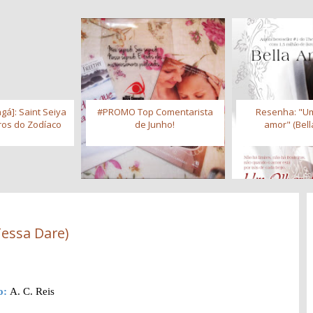
gá]: Saint Seiya
#PROMO Top Comentarista
Resenha: "Um
iros do Zodíaco
de Junho!
amor" (Bell
Tessa Dare)
o:
A. C. Reis