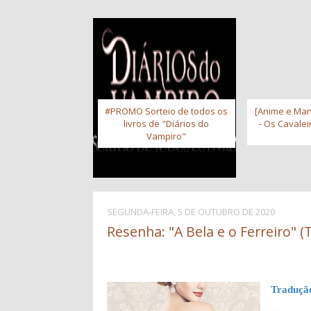
#PROMO Sorteio de todos os
[Anime e Man
livros de "Diários do
- Os Cavale
Vampiro"
SEGUNDA-FEIRA, 5 DE OUTUBRO DE 2020
Resenha: "A Bela e o Ferreiro" (
Traduçã