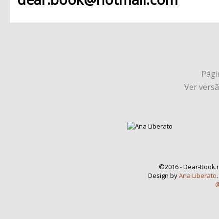
Págin
Ver vers
©2016 - Dear-Book.n
Design by
Ana Liberato
@