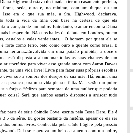
Diana Highwood estava destinada a ter um casamento perfeito,
e flores, seda, ouro e, no mínimo, com um duque ou um
. Isso era o que sua mãe, a Sra. Highwood, declarava,
ndo toda a vida da filha com base na certeza de que ela
aria o coração de um nobre. Entretanto, o amor encontra Diana
 mais inesperado. Não nos bailes de debute em Londres, ou em
ns, castelos e vales verdejantes... O homem por quem ela se
 é forte como ferro, belo como ouro e quente como brasa. E
uma ferraria...Envolvida em uma paixão proibida, a doce e
iana está disposta a abandonar todas as suas chances de um
o aristocrático para viver esse grande amor com Aaron Dawes
ente, ter uma vida livre! Livre para fazer suas próprias escolhas
de viver sob a sombra dos desejos de sua mãe. Há, enfim, uma
de esperança para uma vida plena e feliz. Mas serão um pobre
 e sua forja o “felizes para sempre” de uma mulher que poderia
quer coisa? Será que ambos estarão dispostos a arriscar tudo
 faz parte da série Spindle Cove, escrita pela Tessa Dare. Ele é
.5 da série. Eu gostei bastante da história, apesar de ela ser
 dos outros livros. Conhecida pela saúde frágil e pela pressão
s Highwood. Dela se esperava um belo casamento com um nobre,