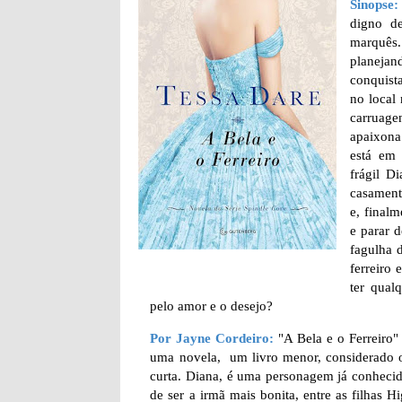
Sinopse:
digno d
marquês
planeja
conquist
no local
carruage
apaixona
está em 
frágil D
casament
e, finalm
e parar 
fagulha 
ferreiro
ter qual
pelo amor e o desejo?
Por Jayne Cordeiro:
"A Bela e o Ferreiro"
uma novela, um livro menor, considerado o 3
curta. Diana, é uma personagem já conhecida
de ser a irmã mais bonita, entre as filha