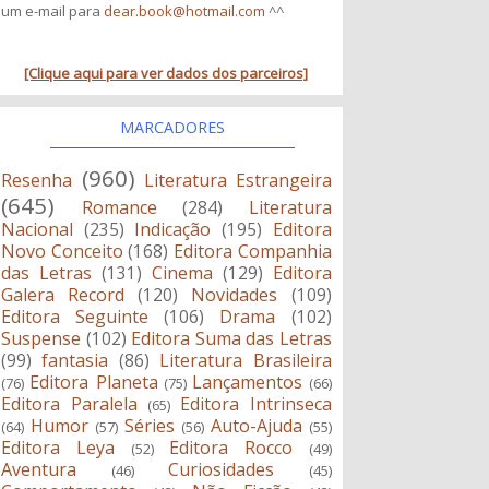
um e-mail para
dear.book@hotmail.com
^^
[Clique aqui para ver dados dos parceiros]
MARCADORES
(960)
Resenha
Literatura Estrangeira
(645)
Romance
(284)
Literatura
Nacional
(235)
Indicação
(195)
Editora
Novo Conceito
(168)
Editora Companhia
das Letras
(131)
Cinema
(129)
Editora
Galera Record
(120)
Novidades
(109)
Editora Seguinte
(106)
Drama
(102)
Suspense
(102)
Editora Suma das Letras
(99)
fantasia
(86)
Literatura Brasileira
Editora Planeta
Lançamentos
(76)
(75)
(66)
Editora Paralela
Editora Intrinseca
(65)
Humor
Séries
Auto-Ajuda
(64)
(57)
(56)
(55)
Editora Leya
Editora Rocco
(52)
(49)
Aventura
Curiosidades
(46)
(45)