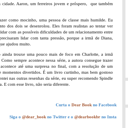
a cidade. Aaron, um ferreiros jovem e próspero, que também
 trazer como mocinho, uma pessoa de classe mais humilde. Eu
o dos dois se desenrolou. Eles foram realistas ao tentar ver
lidar com as possíveis dificuldades de um relacionamento entre
 precisaram lidar com tanta pressão, porque a irmã de Diana,
que ajudou muito.
o ainda trouxe uma pouco mais de foco em Charlotte, a irmã
. Como sempre acontece nessa série, a autora consegue trazer
o, acontece até uma surpresa no final, com a resolução de um
 e momentos divertidos. É um livro curtinho, mas bem gostoso
ntei nas outras resenhas da série, eu super recomendo Spindle
 E com esse livro, não seria diferente.
Curta o
Dear Book
no Facebook
Siga o
@dear_book
no Twitter e o
@dearbookbr
no Insta