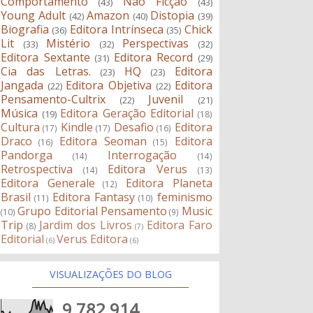
Comportamento
Não Ficção
(43)
(43)
Young Adult
Amazon
Distopia
(42)
(40)
(39)
Biografia
Editora Intrínseca
Chick
(36)
(35)
Lit
Mistério
Perspectivas
(33)
(32)
(32)
Editora Sextante
Editora Record
(31)
(29)
Cia das Letras.
HQ
Editora
(23)
(23)
Jangada
Editora Objetiva
Editora
(22)
(22)
Pensamento-Cultrix
Juvenil
(22)
(21)
Música
Editora Geração Editorial
(19)
(18)
Cultura
Kindle
Desafio
Editora
(17)
(17)
(16)
Draco
Editora Seoman
Editora
(16)
(15)
Pandorga
Interrogação
(14)
(14)
Retrospectiva
Editora Verus
(14)
(13)
Editora Generale
Editora Planeta
(12)
Brasil
Editora Fantasy
feminismo
(11)
(10)
Grupo Editorial Pensamento
Music
(10)
(9)
Trip
Jardim dos Livros
Editora Faro
(8)
(7)
Editorial
Verus Editora
(6)
(6)
VISUALIZAÇÕES DO BLOG
9,782,914