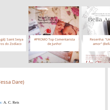
gá]: Saint Seiya
#PROMO Top Comentarista
Resenha: "Um
iros do Zodíaco
de Junho!
amor" (Bell
Tessa Dare)
o:
A. C. Reis