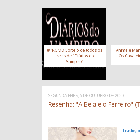
#PROMO Sorteio de todos os
[Anime e Man
livros de "Diários do
- Os Cavale
Vampiro"
SEGUNDA-FEIRA, 5 DE OUTUBRO DE 2020
Resenha: "A Bela e o Ferreiro" (
Traduçã