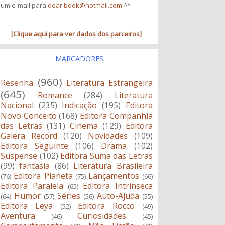
um e-mail para
dear.book@hotmail.com
^^
[Clique aqui para ver dados dos parceiros]
MARCADORES
(960)
Resenha
Literatura Estrangeira
(645)
Romance
(284)
Literatura
Nacional
(235)
Indicação
(195)
Editora
Novo Conceito
(168)
Editora Companhia
das Letras
(131)
Cinema
(129)
Editora
Galera Record
(120)
Novidades
(109)
Editora Seguinte
(106)
Drama
(102)
Suspense
(102)
Editora Suma das Letras
(99)
fantasia
(86)
Literatura Brasileira
Editora Planeta
Lançamentos
(76)
(75)
(66)
Editora Paralela
Editora Intrinseca
(65)
Humor
Séries
Auto-Ajuda
(64)
(57)
(56)
(55)
Editora Leya
Editora Rocco
(52)
(49)
Aventura
Curiosidades
(46)
(45)