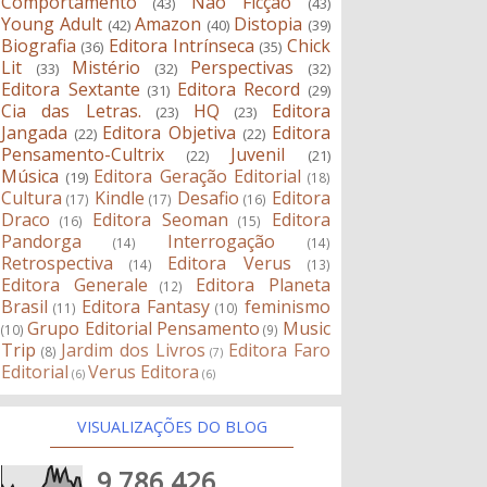
Comportamento
Não Ficção
(43)
(43)
Young Adult
Amazon
Distopia
(42)
(40)
(39)
Biografia
Editora Intrínseca
Chick
(36)
(35)
Lit
Mistério
Perspectivas
(33)
(32)
(32)
Editora Sextante
Editora Record
(31)
(29)
Cia das Letras.
HQ
Editora
(23)
(23)
Jangada
Editora Objetiva
Editora
(22)
(22)
Pensamento-Cultrix
Juvenil
(22)
(21)
Música
Editora Geração Editorial
(19)
(18)
Cultura
Kindle
Desafio
Editora
(17)
(17)
(16)
Draco
Editora Seoman
Editora
(16)
(15)
Pandorga
Interrogação
(14)
(14)
Retrospectiva
Editora Verus
(14)
(13)
Editora Generale
Editora Planeta
(12)
Brasil
Editora Fantasy
feminismo
(11)
(10)
Grupo Editorial Pensamento
Music
(10)
(9)
Trip
Jardim dos Livros
Editora Faro
(8)
(7)
Editorial
Verus Editora
(6)
(6)
VISUALIZAÇÕES DO BLOG
9,786,426