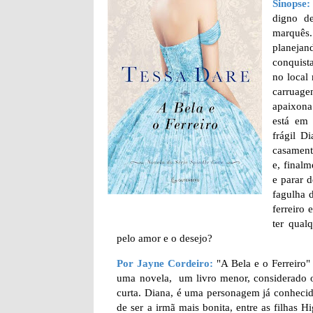
Sinopse:
digno d
marquês
planeja
conquist
no local
carruage
apaixona
está em 
frágil D
casament
e, finalm
e parar 
fagulha 
ferreiro
ter qual
pelo amor e o desejo?
Por Jayne Cordeiro:
"A Bela e o Ferreiro"
uma novela, um livro menor, considerado o 3
curta. Diana, é uma personagem já conhecida
de ser a irmã mais bonita, entre as filha