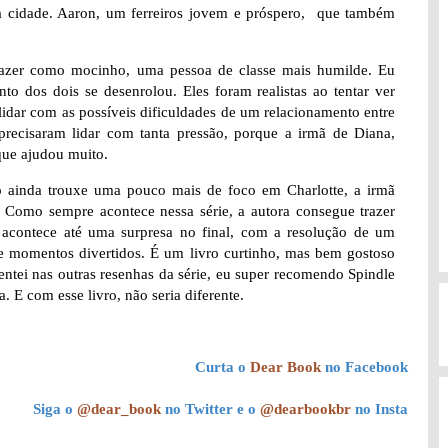
a cidade. Aaron, um ferreiros jovem e próspero, que também
 trazer como mocinho, uma pessoa de classe mais humilde. Eu
o dos dois se desenrolou. Eles foram realistas ao tentar ver
lidar com as possíveis dificuldades de um relacionamento entre
 precisaram lidar com tanta pressão, porque a irmã de Diana,
que ajudou muito.
o ainda trouxe uma pouco mais de foco em Charlotte, a irmã
. Como sempre acontece nessa série, a autora consegue trazer
o, acontece até uma surpresa no final, com a resolução de um
 e momentos divertidos. É um livro curtinho, mas bem gostoso
ntei nas outras resenhas da série, eu super recomendo Spindle
 E com esse livro, não seria diferente.
Curta o
Dear Book
no Facebook
Siga o
@dear_book
no Twitter e o
@dearbookbr
no Insta