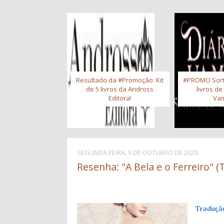
Resultado da #Promoção: Kit
#PROMO Sort
de 5 livros da Andross
livros de
Editora!
Vam
SEGUNDA-FEIRA, 5 DE OUTUBRO DE 2020
Resenha: "A Bela e o Ferreiro" (
Traduçã