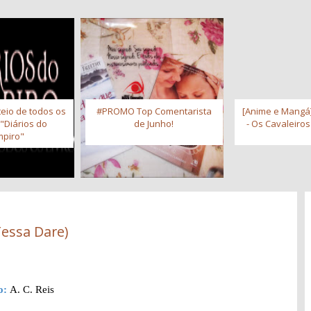
eio de todos os
#PROMO Top Comentarista
[Anime e Mangá]
 "Diários do
de Junho!
- Os Cavaleiro
piro"
Tessa Dare)
o:
A. C. Reis