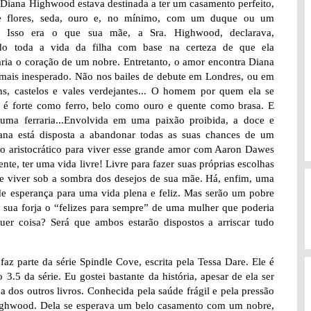
Diana Highwood estava destinada a ter um casamento perfeito,
e flores, seda, ouro e, no mínimo, com um duque ou um
. Isso era o que sua mãe, a Sra. Highwood, declarava,
ndo toda a vida da filha com base na certeza de que ela
aria o coração de um nobre. Entretanto, o amor encontra Diana
 mais inesperado. Não nos bailes de debute em Londres, ou em
ns, castelos e vales verdejantes... O homem por quem ela se
 é forte como ferro, belo como ouro e quente como brasa. E
uma ferraria...Envolvida em uma paixão proibida, a doce e
iana está disposta a abandonar todas as suas chances de um
o aristocrático para viver esse grande amor com Aaron Dawes
ente, ter uma vida livre! Livre para fazer suas próprias escolhas
de viver sob a sombra dos desejos de sua mãe. Há, enfim, uma
de esperança para uma vida plena e feliz. Mas serão um pobre
 e sua forja o “felizes para sempre” de uma mulher que poderia
quer coisa? Será que ambos estarão dispostos a arriscar tudo
 faz parte da série Spindle Cove, escrita pela Tessa Dare. Ele é
.5 da série. Eu gostei bastante da história, apesar de ela ser
 dos outros livros. Conhecida pela saúde frágil e pela pressão
s Highwood. Dela se esperava um belo casamento com um nobre,