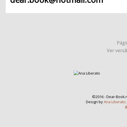
Págin
Ver vers
©2016 - Dear-Book.n
Design by
Ana Liberato
@