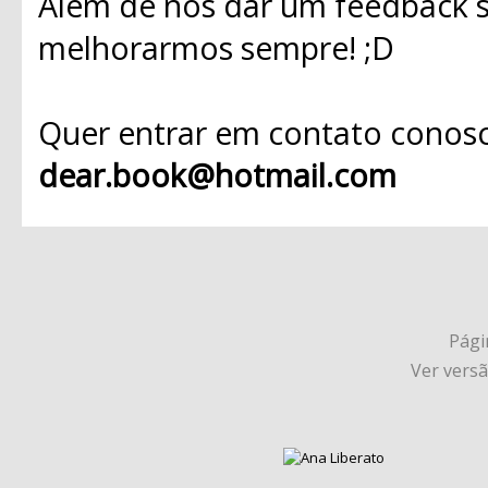
Além de nos dar um feedback s
melhorarmos sempre! ;D
Quer entrar em contato conosc
dear.book@hotmail.com
Págin
Ver vers