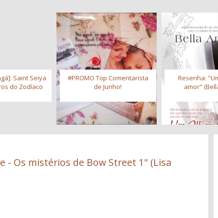
gá]: Saint Seiya
#PROMO Top Comentarista
Resenha: "Um
iros do Zodíaco
de Junho!
amor" (Bell
 - Os mistérios de Bow Street 1" (Lisa