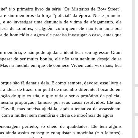
e" é o primeiro livro da série "Os Mistérios de Bow Street".
a e sim membros da força "policial" da época. Neste primeiro
, e ao investigar uma denuncia de vítima de afogamento, ele
ortesã de Londres, e alguém com quem ele não tem uma boa
 de homicídio e agora ele precisa investigar o caso, antes que
 memória, e não pode ajudar a identificar seu agressor. Grant
 apesar de ser muito bonita, ele não tem nenhum desejo de se
 Mas na medida em que ele conhece Vivien cada vez mais, fica
porque são fã demais dela. E como sempre, devorei esse livro e
rei a ideia de trazer um perfil de mocinho diferente. Focando em
ão de que existia, e que viria a ser o protótipo da policia.
esma proporção, famoso por seus casos resolvidos. Ele não
uvall, mas precisa ajudá-la, após a tentativa de assassinato.
u, com a mulher sem memória e cheia de inocência de agora.
sonagem perfeito, só cheio de qualidades. Ele tem alguns
 ainda assim consegue conquistar a mocinha (e o leitores),