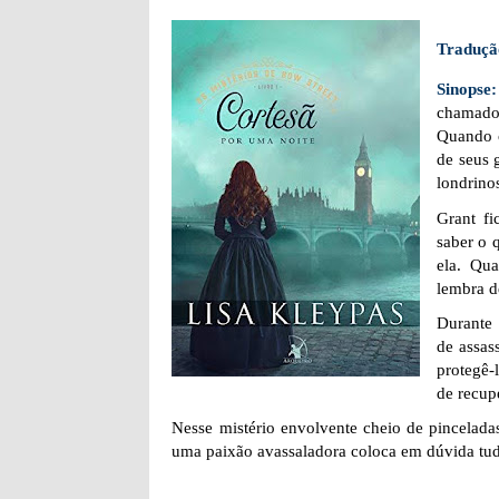
Traduçã
Sinopse
chamado
Quando c
de seus 
londrino
Grant fi
saber o 
ela. Qu
lembra d
Durante 
de assas
protegê-
de recup
Nesse mistério envolvente cheio de pincelad
uma paixão avassaladora coloca em dúvida tu