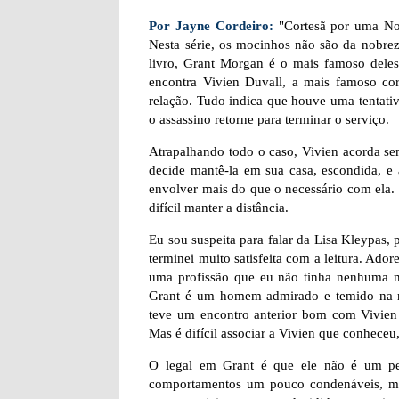
Por Jayne Cordeiro:
"Cortesã por uma Noit
Nesta série, os mocinhos não são da nobrez
livro, Grant Morgan é o mais famoso deles
encontra Vivien Duvall, a mais famoso c
relação. Tudo indica que houve uma tentativa
o assassino retorne para terminar o serviço.
Atrapalhando todo o caso, Vivien acorda sem
decide mantê-la em sua casa, escondida, e
envolver mais do que o necessário com ela.
difícil manter a distância.
Eu sou suspeita para falar da Lisa Kleypas, 
terminei muito satisfeita com a leitura. Ado
uma profissão que eu não tinha nenhuma noç
Grant é um homem admirado e temido na m
teve um encontro anterior bom com Vivien D
Mas é difícil associar a Vivien que conhece
O legal em Grant é que ele não é um per
comportamentos um pouco condenáveis, mas