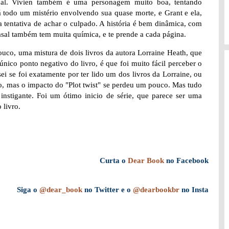
ional. Vivien também é uma personagem muito boa, tentando
á todo um mistério envolvendo sua quase morte, e Grant e ela,
a tentativa de achar o culpado. A história é bem dinâmica, com
sal também tem muita química, e te prende a cada página.
uco, uma mistura de dois livros da autora Lorraine Heath, que
nico ponto negativo do livro, é que foi muito fácil perceber o
sei se foi exatamente por ter lido um dos livros da Lorraine, ou
o, mas o impacto do "Plot twist" se perdeu um pouco. Mas tudo
instigante. Foi um ótimo inicio de série, que parece ser uma
 livro.
Curta o
Dear Book
no Facebook
Siga o
@dear_book
no Twitter e o
@dearbookbr
no Insta