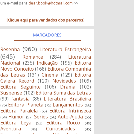
um e-mail para
dear.book@hotmail.com
^^
[Clique aqui para ver dados dos parceiros]
MARCADORES
(960)
Resenha
Literatura Estrangeira
(645)
Romance
(284)
Literatura
Nacional
(235)
Indicação
(195)
Editora
Novo Conceito
(168)
Editora Companhia
das Letras
(131)
Cinema
(129)
Editora
Galera Record
(120)
Novidades
(109)
Editora Seguinte
(106)
Drama
(102)
Suspense
(102)
Editora Suma das Letras
(99)
fantasia
(86)
Literatura Brasileira
Editora Planeta
Lançamentos
(76)
(75)
(66)
Editora Paralela
Editora Intrinseca
(65)
Humor
Séries
Auto-Ajuda
(64)
(57)
(56)
(55)
Editora Leya
Editora Rocco
(52)
(49)
Aventura
Curiosidades
(46)
(45)