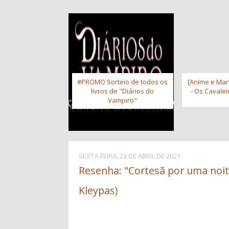
#PROMO Sorteio de todos os
[Anime e Man
livros de "Diários do
- Os Cavale
Vampiro"
SEXTA-FEIRA, 23 DE ABRIL DE 2021
Resenha: "Cortesã por uma noite
Kleypas)