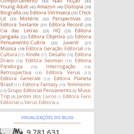
Comportamento
Não Ficção
(43)
(43)
Young Adult
Amazon
Distopia
(42)
(40)
(39)
Biografia
Editora Intrínseca
Chick
(36)
(35)
Lit
Mistério
Perspectivas
(33)
(32)
(32)
Editora Sextante
Editora Record
(31)
(29)
Cia das Letras.
HQ
Editora
(23)
(23)
Jangada
Editora Objetiva
Editora
(22)
(22)
Pensamento-Cultrix
Juvenil
(22)
(21)
Música
Editora Geração Editorial
(19)
(18)
Cultura
Kindle
Desafio
Editora
(17)
(17)
(16)
Draco
Editora Seoman
Editora
(16)
(15)
Pandorga
Interrogação
(14)
(14)
Retrospectiva
Editora Verus
(14)
(13)
Editora Generale
Editora Planeta
(12)
Brasil
Editora Fantasy
feminismo
(11)
(10)
Grupo Editorial Pensamento
Music
(10)
(9)
Trip
Jardim dos Livros
Editora Faro
(8)
(7)
Editorial
Verus Editora
(6)
(6)
VISUALIZAÇÕES DO BLOG
9,781,631