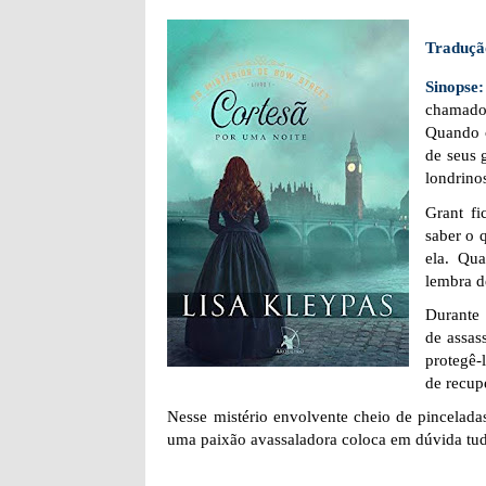
Traduçã
Sinopse
chamado
Quando c
de seus 
londrino
Grant fi
saber o 
ela. Qu
lembra d
Durante 
de assas
protegê-
de recup
Nesse mistério envolvente cheio de pincelad
uma paixão avassaladora coloca em dúvida tu