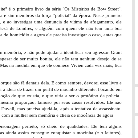
e" é o primeiro livro da série "Os Mistérios de Bow Street".
a e sim membros da força "policial" da época. Neste primeiro
, e ao investigar uma denuncia de vítima de afogamento, ele
ortesã de Londres, e alguém com quem ele não tem uma boa
 de homicídio e agora ele precisa investigar o caso, antes que
 memória, e não pode ajudar a identificar seu agressor. Grant
 apesar de ser muito bonita, ele não tem nenhum desejo de se
 Mas na medida em que ele conhece Vivien cada vez mais, fica
porque são fã demais dela. E como sempre, devorei esse livro e
rei a ideia de trazer um perfil de mocinho diferente. Focando em
ão de que existia, e que viria a ser o protótipo da policia.
esma proporção, famoso por seus casos resolvidos. Ele não
uvall, mas precisa ajudá-la, após a tentativa de assassinato.
u, com a mulher sem memória e cheia de inocência de agora.
sonagem perfeito, só cheio de qualidades. Ele tem alguns
 ainda assim consegue conquistar a mocinha (e o leitores),