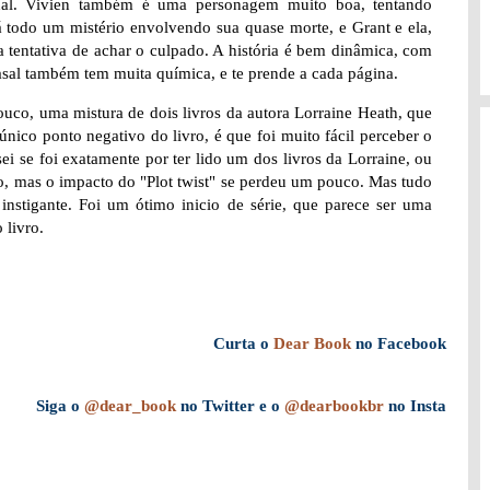
ional. Vivien também é uma personagem muito boa, tentando
á todo um mistério envolvendo sua quase morte, e Grant e ela,
a tentativa de achar o culpado. A história é bem dinâmica, com
sal também tem muita química, e te prende a cada página.
uco, uma mistura de dois livros da autora Lorraine Heath, que
nico ponto negativo do livro, é que foi muito fácil perceber o
sei se foi exatamente por ter lido um dos livros da Lorraine, ou
o, mas o impacto do "Plot twist" se perdeu um pouco. Mas tudo
instigante. Foi um ótimo inicio de série, que parece ser uma
 livro.
Curta o
Dear Book
no Facebook
Siga o
@dear_book
no Twitter e o
@dearbookbr
no Insta