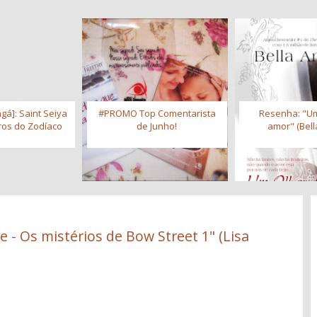
gá]: Saint Seiya
#PROMO Top Comentarista
Resenha: "Um
iros do Zodíaco
de Junho!
amor" (Bell
 - Os mistérios de Bow Street 1" (Lisa