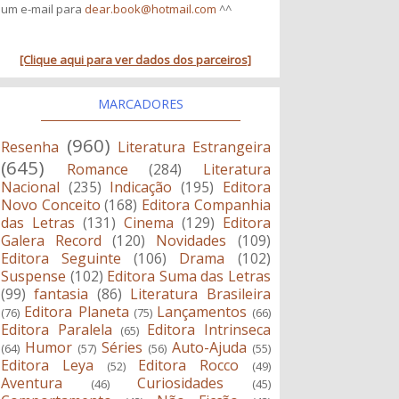
um e-mail para
dear.book@hotmail.com
^^
[Clique aqui para ver dados dos parceiros]
MARCADORES
(960)
Resenha
Literatura Estrangeira
(645)
Romance
(284)
Literatura
Nacional
(235)
Indicação
(195)
Editora
Novo Conceito
(168)
Editora Companhia
das Letras
(131)
Cinema
(129)
Editora
Galera Record
(120)
Novidades
(109)
Editora Seguinte
(106)
Drama
(102)
Suspense
(102)
Editora Suma das Letras
(99)
fantasia
(86)
Literatura Brasileira
Editora Planeta
Lançamentos
(76)
(75)
(66)
Editora Paralela
Editora Intrinseca
(65)
Humor
Séries
Auto-Ajuda
(64)
(57)
(56)
(55)
Editora Leya
Editora Rocco
(52)
(49)
Aventura
Curiosidades
(46)
(45)