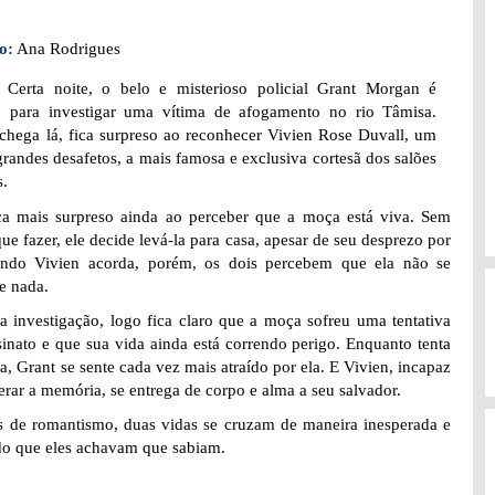
o:
Ana Rodrigues
:
Certa noite, o belo e misterioso policial Grant Morgan é
 para investigar uma vítima de afogamento no rio Tâmisa.
hega lá, fica surpreso ao reconhecer Vivien Rose Duvall, um
grandes desafetos, a mais famosa e exclusiva cortesã dos salões
s.
ca mais surpreso ainda ao perceber que a moça está viva. Sem
que fazer, ele decide levá-la para casa, apesar de seu desprezo por
ando Vivien acorda, porém, os dois percebem que ela não se
e nada.
a investigação, logo fica claro que a moça sofreu uma tentativa
sinato e que sua vida ainda está correndo perigo. Enquanto tenta
la, Grant se sente cada vez mais atraído por ela. E Vivien, incapaz
erar a memória, se entrega de corpo e alma a seu salvador.
as de romantismo, duas vidas se cruzam de maneira inesperada e
do que eles achavam que sabiam.