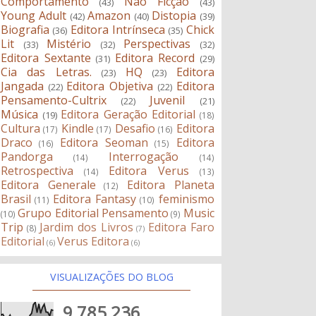
Comportamento
Não Ficção
(43)
(43)
Young Adult
Amazon
Distopia
(42)
(40)
(39)
Biografia
Editora Intrínseca
Chick
(36)
(35)
Lit
Mistério
Perspectivas
(33)
(32)
(32)
Editora Sextante
Editora Record
(31)
(29)
Cia das Letras.
HQ
Editora
(23)
(23)
Jangada
Editora Objetiva
Editora
(22)
(22)
Pensamento-Cultrix
Juvenil
(22)
(21)
Música
Editora Geração Editorial
(19)
(18)
Cultura
Kindle
Desafio
Editora
(17)
(17)
(16)
Draco
Editora Seoman
Editora
(16)
(15)
Pandorga
Interrogação
(14)
(14)
Retrospectiva
Editora Verus
(14)
(13)
Editora Generale
Editora Planeta
(12)
Brasil
Editora Fantasy
feminismo
(11)
(10)
Grupo Editorial Pensamento
Music
(10)
(9)
Trip
Jardim dos Livros
Editora Faro
(8)
(7)
Editorial
Verus Editora
(6)
(6)
VISUALIZAÇÕES DO BLOG
9,785,236