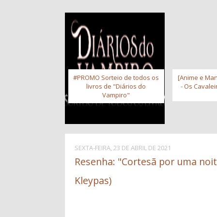
#PROMO Sorteio de todos os
[Anime e Man
livros de "Diários do
- Os Cavale
Vampiro"
SEXTA-FEIRA, 23 DE ABRIL DE 2021
Resenha: "Cortesã por uma noite
Kleypas)