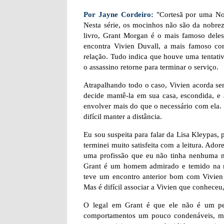
Por Jayne Cordeiro:
"Cortesã por uma Noit
Nesta série, os mocinhos não são da nobrez
livro, Grant Morgan é o mais famoso deles
encontra Vivien Duvall, a mais famoso c
relação. Tudo indica que houve uma tentativa
o assassino retorne para terminar o serviço.
Atrapalhando todo o caso, Vivien acorda sem
decide mantê-la em sua casa, escondida, e
envolver mais do que o necessário com ela.
difícil manter a distância.
Eu sou suspeita para falar da Lisa Kleypas, 
terminei muito satisfeita com a leitura. Ado
uma profissão que eu não tinha nenhuma noç
Grant é um homem admirado e temido na m
teve um encontro anterior bom com Vivien D
Mas é difícil associar a Vivien que conhece
O legal em Grant é que ele não é um per
comportamentos um pouco condenáveis, mas