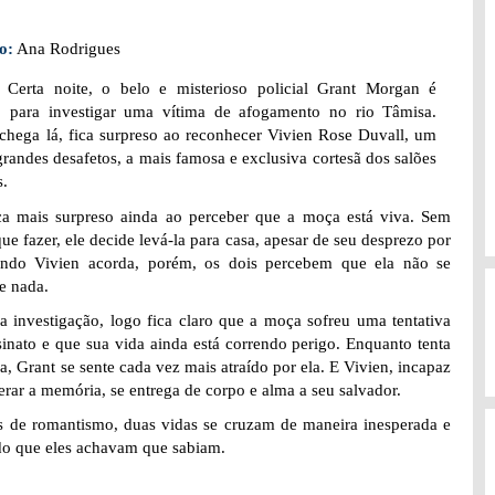
o:
Ana Rodrigues
:
Certa noite, o belo e misterioso policial Grant Morgan é
 para investigar uma vítima de afogamento no rio Tâmisa.
hega lá, fica surpreso ao reconhecer Vivien Rose Duvall, um
grandes desafetos, a mais famosa e exclusiva cortesã dos salões
s.
ca mais surpreso ainda ao perceber que a moça está viva. Sem
que fazer, ele decide levá-la para casa, apesar de seu desprezo por
ando Vivien acorda, porém, os dois percebem que ela não se
e nada.
a investigação, logo fica claro que a moça sofreu uma tentativa
sinato e que sua vida ainda está correndo perigo. Enquanto tenta
la, Grant se sente cada vez mais atraído por ela. E Vivien, incapaz
erar a memória, se entrega de corpo e alma a seu salvador.
as de romantismo, duas vidas se cruzam de maneira inesperada e
do que eles achavam que sabiam.