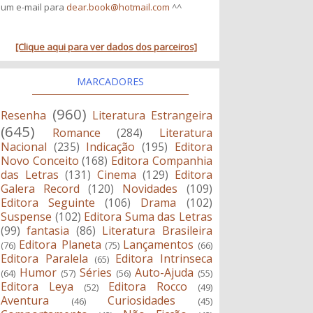
um e-mail para
dear.book@hotmail.com
^^
[Clique aqui para ver dados dos parceiros]
MARCADORES
(960)
Resenha
Literatura Estrangeira
(645)
Romance
(284)
Literatura
Nacional
(235)
Indicação
(195)
Editora
Novo Conceito
(168)
Editora Companhia
das Letras
(131)
Cinema
(129)
Editora
Galera Record
(120)
Novidades
(109)
Editora Seguinte
(106)
Drama
(102)
Suspense
(102)
Editora Suma das Letras
(99)
fantasia
(86)
Literatura Brasileira
Editora Planeta
Lançamentos
(76)
(75)
(66)
Editora Paralela
Editora Intrinseca
(65)
Humor
Séries
Auto-Ajuda
(64)
(57)
(56)
(55)
Editora Leya
Editora Rocco
(52)
(49)
Aventura
Curiosidades
(46)
(45)