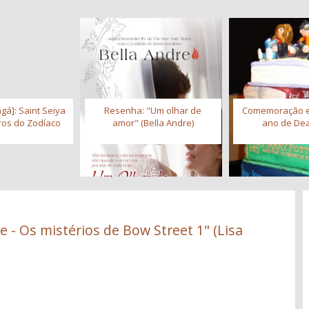
gá]: Saint Seiya
Resenha: "Um olhar de
Comemoração 
iros do Zodíaco
amor" (Bella Andre)
ano de Dea
 - Os mistérios de Bow Street 1" (Lisa