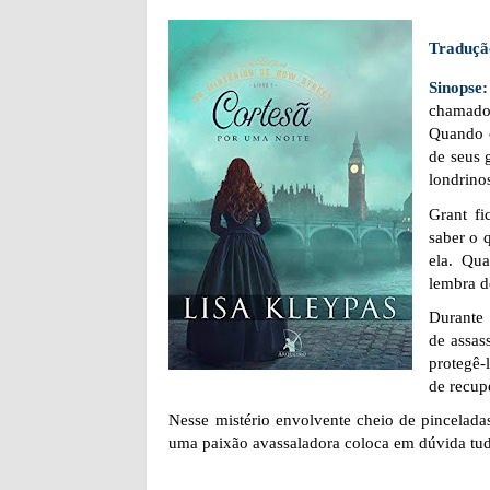
Traduçã
Sinopse
chamado
Quando c
de seus 
londrino
Grant fi
saber o 
ela. Qu
lembra d
Durante 
de assas
protegê-
de recup
Nesse mistério envolvente cheio de pincelad
uma paixão avassaladora coloca em dúvida tu