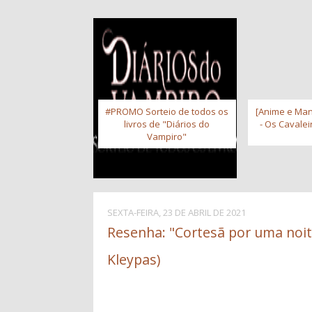
#PROMO Sorteio de todos os
[Anime e Man
livros de "Diários do
- Os Cavale
Vampiro"
SEXTA-FEIRA, 23 DE ABRIL DE 2021
Resenha: "Cortesã por uma noite
Kleypas)