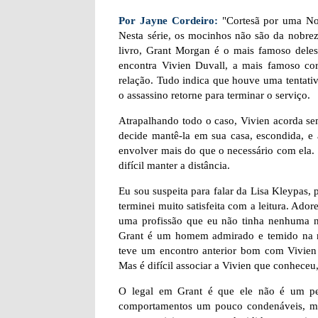
Por Jayne Cordeiro:
"Cortesã por uma Noit
Nesta série, os mocinhos não são da nobrez
livro, Grant Morgan é o mais famoso deles
encontra Vivien Duvall, a mais famoso c
relação. Tudo indica que houve uma tentativa
o assassino retorne para terminar o serviço.
Atrapalhando todo o caso, Vivien acorda sem
decide mantê-la em sua casa, escondida, e
envolver mais do que o necessário com ela.
difícil manter a distância.
Eu sou suspeita para falar da Lisa Kleypas, 
terminei muito satisfeita com a leitura. Ado
uma profissão que eu não tinha nenhuma noç
Grant é um homem admirado e temido na m
teve um encontro anterior bom com Vivien D
Mas é difícil associar a Vivien que conhece
O legal em Grant é que ele não é um per
comportamentos um pouco condenáveis, mas