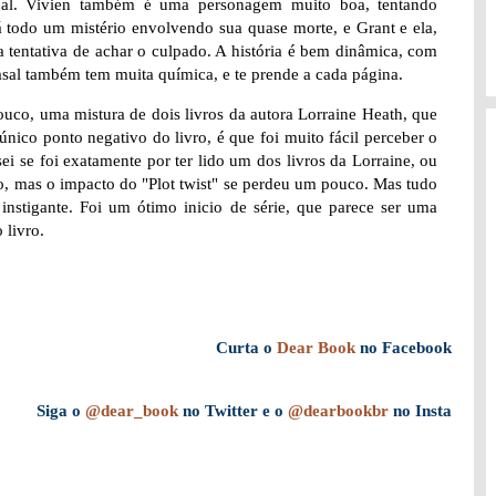
ional. Vivien também é uma personagem muito boa, tentando
á todo um mistério envolvendo sua quase morte, e Grant e ela,
a tentativa de achar o culpado. A história é bem dinâmica, com
sal também tem muita química, e te prende a cada página.
uco, uma mistura de dois livros da autora Lorraine Heath, que
nico ponto negativo do livro, é que foi muito fácil perceber o
sei se foi exatamente por ter lido um dos livros da Lorraine, ou
o, mas o impacto do "Plot twist" se perdeu um pouco. Mas tudo
instigante. Foi um ótimo inicio de série, que parece ser uma
 livro.
Curta o
Dear Book
no Facebook
Siga o
@dear_book
no Twitter e o
@dearbookbr
no Insta