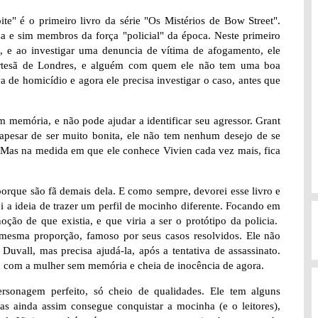
e" é o primeiro livro da série "Os Mistérios de Bow Street".
a e sim membros da força "policial" da época. Neste primeiro
, e ao investigar uma denuncia de vítima de afogamento, ele
ortesã de Londres, e alguém com quem ele não tem uma boa
 de homicídio e agora ele precisa investigar o caso, antes que
 memória, e não pode ajudar a identificar seu agressor. Grant
 apesar de ser muito bonita, ele não tem nenhum desejo de se
 Mas na medida em que ele conhece Vivien cada vez mais, fica
porque são fã demais dela. E como sempre, devorei esse livro e
rei a ideia de trazer um perfil de mocinho diferente. Focando em
ão de que existia, e que viria a ser o protótipo da policia.
esma proporção, famoso por seus casos resolvidos. Ele não
uvall, mas precisa ajudá-la, após a tentativa de assassinato.
u, com a mulher sem memória e cheia de inocência de agora.
sonagem perfeito, só cheio de qualidades. Ele tem alguns
 ainda assim consegue conquistar a mocinha (e o leitores),