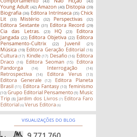
Comportamento
Não Ficção
(43)
(43)
Young Adult
Amazon
Distopia
(42)
(40)
(39)
Biografia
Editora Intrínseca
Chick
(36)
(35)
Lit
Mistério
Perspectivas
(33)
(32)
(32)
Editora Sextante
Editora Record
(31)
(29)
Cia das Letras.
HQ
Editora
(23)
(23)
Jangada
Editora Objetiva
Editora
(22)
(22)
Pensamento-Cultrix
Juvenil
(22)
(21)
Música
Editora Geração Editorial
(19)
(18)
Cultura
Kindle
Desafio
Editora
(17)
(17)
(16)
Draco
Editora Seoman
Editora
(16)
(15)
Pandorga
Interrogação
(14)
(14)
Retrospectiva
Editora Verus
(14)
(13)
Editora Generale
Editora Planeta
(12)
Brasil
Editora Fantasy
feminismo
(11)
(10)
Grupo Editorial Pensamento
Music
(10)
(9)
Trip
Jardim dos Livros
Editora Faro
(8)
(7)
Editorial
Verus Editora
(6)
(6)
VISUALIZAÇÕES DO BLOG
9,771,760