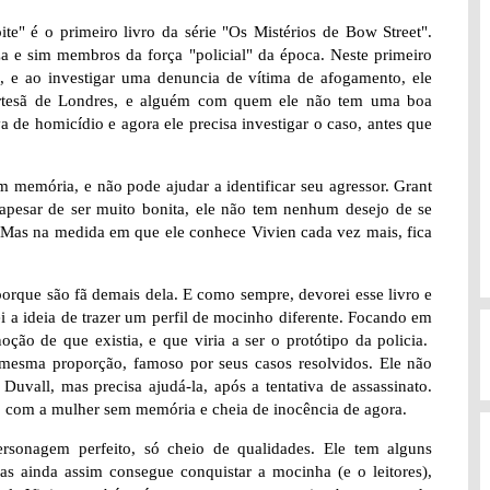
e" é o primeiro livro da série "Os Mistérios de Bow Street".
a e sim membros da força "policial" da época. Neste primeiro
, e ao investigar uma denuncia de vítima de afogamento, ele
ortesã de Londres, e alguém com quem ele não tem uma boa
 de homicídio e agora ele precisa investigar o caso, antes que
 memória, e não pode ajudar a identificar seu agressor. Grant
 apesar de ser muito bonita, ele não tem nenhum desejo de se
 Mas na medida em que ele conhece Vivien cada vez mais, fica
porque são fã demais dela. E como sempre, devorei esse livro e
rei a ideia de trazer um perfil de mocinho diferente. Focando em
ão de que existia, e que viria a ser o protótipo da policia.
esma proporção, famoso por seus casos resolvidos. Ele não
uvall, mas precisa ajudá-la, após a tentativa de assassinato.
u, com a mulher sem memória e cheia de inocência de agora.
sonagem perfeito, só cheio de qualidades. Ele tem alguns
 ainda assim consegue conquistar a mocinha (e o leitores),