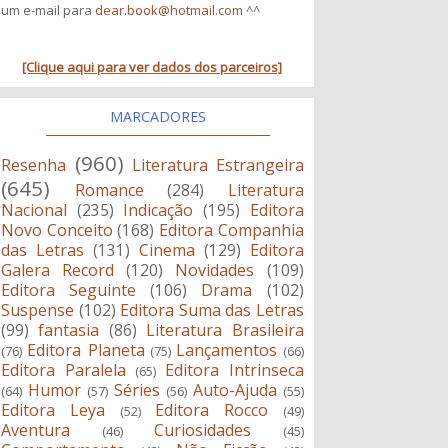
um e-mail para
dear.book@hotmail.com
^^
[Clique aqui para ver dados dos parceiros]
MARCADORES
(960)
Resenha
Literatura Estrangeira
(645)
Romance
(284)
Literatura
Nacional
(235)
Indicação
(195)
Editora
Novo Conceito
(168)
Editora Companhia
das Letras
(131)
Cinema
(129)
Editora
Galera Record
(120)
Novidades
(109)
Editora Seguinte
(106)
Drama
(102)
Suspense
(102)
Editora Suma das Letras
(99)
fantasia
(86)
Literatura Brasileira
Editora Planeta
Lançamentos
(76)
(75)
(66)
Editora Paralela
Editora Intrinseca
(65)
Humor
Séries
Auto-Ajuda
(64)
(57)
(56)
(55)
Editora Leya
Editora Rocco
(52)
(49)
Aventura
Curiosidades
(46)
(45)