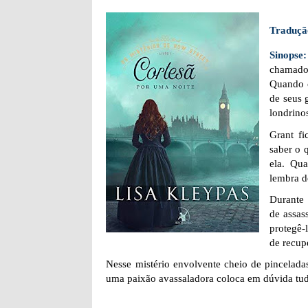
Traduçã
Sinopse
chamado
Quando c
de seus 
londrino
Grant fi
saber o 
ela. Qu
lembra d
Durante 
de assas
protegê-
de recup
Nesse mistério envolvente cheio de pincelad
uma paixão avassaladora coloca em dúvida tu