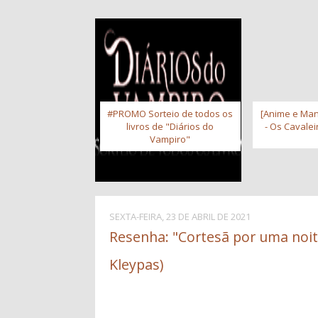
#PROMO Sorteio de todos os
[Anime e Man
livros de "Diários do
- Os Cavale
Vampiro"
SEXTA-FEIRA, 23 DE ABRIL DE 2021
Resenha: "Cortesã por uma noite
Kleypas)