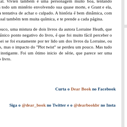
ional. Vivien também é uma personagem muito boa, tentando
á todo um mistério envolvendo sua quase morte, e Grant e ela,
a tentativa de achar o culpado. A história é bem dinâmica, com
sal também tem muita química, e te prende a cada página.
uco, uma mistura de dois livros da autora Lorraine Heath, que
nico ponto negativo do livro, é que foi muito fácil perceber o
sei se foi exatamente por ter lido um dos livros da Lorraine, ou
o, mas o impacto do "Plot twist" se perdeu um pouco. Mas tudo
instigante. Foi um ótimo inicio de série, que parece ser uma
 livro.
Curta o
Dear Book
no Facebook
Siga o
@dear_book
no Twitter e o
@dearbookbr
no Insta