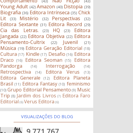
Comportamento
Não Ficção
(43)
(43)
Young Adult
Amazon
Distopia
(42)
(40)
(39)
Biografia
Editora Intrínseca
Chick
(36)
(35)
Lit
Mistério
Perspectivas
(33)
(32)
(32)
Editora Sextante
Editora Record
(31)
(29)
Cia das Letras.
HQ
Editora
(23)
(23)
Jangada
Editora Objetiva
Editora
(22)
(22)
Pensamento-Cultrix
Juvenil
(22)
(21)
Música
Editora Geração Editorial
(19)
(18)
Cultura
Kindle
Desafio
Editora
(17)
(17)
(16)
Draco
Editora Seoman
Editora
(16)
(15)
Pandorga
Interrogação
(14)
(14)
Retrospectiva
Editora Verus
(14)
(13)
Editora Generale
Editora Planeta
(12)
Brasil
Editora Fantasy
feminismo
(11)
(10)
Grupo Editorial Pensamento
Music
(10)
(9)
Trip
Jardim dos Livros
Editora Faro
(8)
(7)
Editorial
Verus Editora
(6)
(6)
VISUALIZAÇÕES DO BLOG
9,771,767