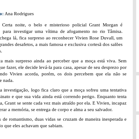
o:
Ana Rodrigues
:
Certa noite, o belo e misterioso policial Grant Morgan é
 para investigar uma vítima de afogamento no rio Tâmisa.
hega lá, fica surpreso ao reconhecer Vivien Rose Duvall, um
grandes desafetos, a mais famosa e exclusiva cortesã dos salões
s.
ca mais surpreso ainda ao perceber que a moça está viva. Sem
que fazer, ele decide levá-la para casa, apesar de seu desprezo por
ando Vivien acorda, porém, os dois percebem que ela não se
e nada.
a investigação, logo fica claro que a moça sofreu uma tentativa
sinato e que sua vida ainda está correndo perigo. Enquanto tenta
la, Grant se sente cada vez mais atraído por ela. E Vivien, incapaz
erar a memória, se entrega de corpo e alma a seu salvador.
as de romantismo, duas vidas se cruzam de maneira inesperada e
do que eles achavam que sabiam.