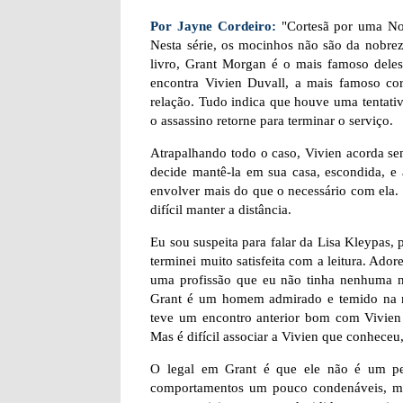
Por Jayne Cordeiro:
"Cortesã por uma Noit
Nesta série, os mocinhos não são da nobrez
livro, Grant Morgan é o mais famoso deles
encontra Vivien Duvall, a mais famoso c
relação. Tudo indica que houve uma tentativa
o assassino retorne para terminar o serviço.
Atrapalhando todo o caso, Vivien acorda sem
decide mantê-la em sua casa, escondida, e
envolver mais do que o necessário com ela.
difícil manter a distância.
Eu sou suspeita para falar da Lisa Kleypas, 
terminei muito satisfeita com a leitura. Ado
uma profissão que eu não tinha nenhuma noç
Grant é um homem admirado e temido na m
teve um encontro anterior bom com Vivien D
Mas é difícil associar a Vivien que conhece
O legal em Grant é que ele não é um per
comportamentos um pouco condenáveis, mas