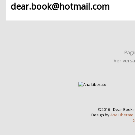
dear.book@hotmail.com
Págin
Ver vers
©2016 - Dear-Book.n
Design by
Ana Liberato
@