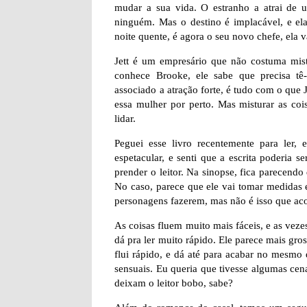
mudar a sua vida. O estranho a atrai de
ninguém. Mas o destino é implacável, e 
noite quente, é agora o seu novo chefe, ela va
Jett é um empresário que não costuma mis
conhece Brooke, ele sabe que precisa tê-l
associado a atração forte, é tudo com o que J
essa mulher por perto. Mas misturar as coi
lidar.
Peguei esse livro recentemente para ler,
espetacular, e senti que a escrita poderia 
prender o leitor. Na sinopse, fica parecend
No caso, parece que ele vai tomar medidas e
personagens fazerem, mas não é isso que aco
As coisas fluem muito mais fáceis, e as veze
dá pra ler muito rápido. Ele parece mais gro
flui rápido, e dá até para acabar no mesmo
sensuais. Eu queria que tivesse algumas cen
deixam o leitor bobo, sabe?