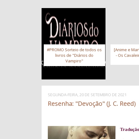
#PROMO Sorteio de todos os
[Anime e Man
livros de "Diários do
- Os Cavale
Vampiro"
SEGUNDA-FEIRA, 20 DE SETEMBRO DE 2021
Resenha: "Devoção" (J. C. Reed)
Traduçã