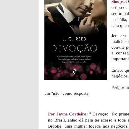
Sinopse:
o tipo de
seu traba
na Itália
cara que 
Jett era
malicioso
convite p
a conseg
importand
Então, q
negócios,
Perigosa
um "não" como resposta.
Por Jayne Cordeiro:
" Devoção" é o primei
no Brasil, então dá para ter acesso a toda
Brooke, uma mulher focada nos negócios.