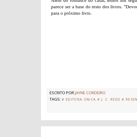
Além do romance do casal, temos um segund
parece ser a base do resto dos livros. "Dev
para o próximo livro.
ESCRITO POR
JAYNE CORDEIRO
TAGS:
# EDITORA ÚNICA
# J. C. REED
# RESE