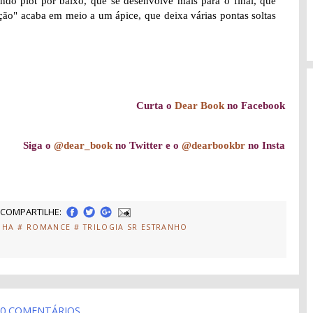
o plot por baixo, que se desenvolve mais para o final, que
oção" acaba em meio a um ápice, que deixa várias pontas soltas
Curta o
Dear Book
no Facebook
Siga o
@dear_book
no Twitter e o
@dearbookbr
no Insta
COMPARTILHE:
NHA
# ROMANCE
# TRILOGIA SR ESTRANHO
0 COMENTÁRIOS