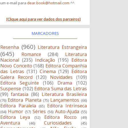
um e-mail para
dear.book@hotmail.com
^^
[Clique aqui para ver dados dos parceiros]
MARCADORES
(960)
Resenha
Literatura Estrangeira
(645)
Romance
(284)
Literatura
Nacional
(235)
Indicação
(195)
Editora
Novo Conceito
(168)
Editora Companhia
das Letras
(131)
Cinema
(129)
Editora
Galera Record
(120)
Novidades
(109)
Editora Seguinte
(106)
Drama
(102)
Suspense
(102)
Editora Suma das Letras
(99)
fantasia
(86)
Literatura Brasileira
Editora Planeta
Lançamentos
(76)
(75)
(66)
Editora Paralela
Editora Intrinseca
(65)
Humor
Séries
Auto-Ajuda
(64)
(57)
(56)
(55)
Editora Leya
Editora Rocco
(52)
(49)
Aventura
Curiosidades
(46)
(45)