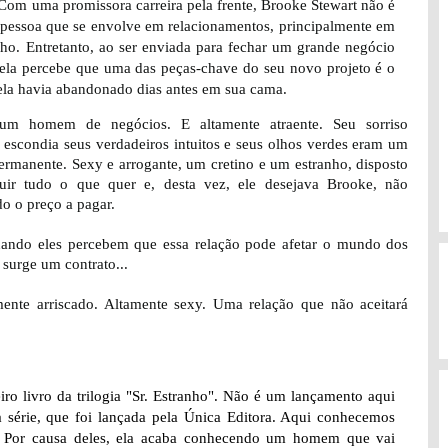
Com uma promissora carreira pela frente, Brooke Stewart não é
 pessoa que se envolve em relacionamentos, principalmente em
lho. Entretanto, ao ser enviada para fechar um grande negócio
, ela percebe que uma das peças-chave do seu novo projeto é o
ela havia abandonado dias antes em sua cama.
 um homem de negócios. E altamente atraente. Seu sorriso
 escondia seus verdadeiros intuitos e seus olhos verdes eram um
ermanente. Sexy e arrogante, um cretino e um estranho, disposto
uir tudo o que quer e, desta vez, ele desejava Brooke, não
o o preço a pagar.
uando eles percebem que essa relação pode afetar o mundo dos
 surge um contrato...
mente arriscado. Altamente sexy. Uma relação que não aceitará
ro livro da trilogia "Sr. Estranho". Não é um lançamento aqui
 a série, que foi lançada pela Única Editora. Aqui conhecemos
 Por causa deles, ela acaba conhecendo um homem que vai