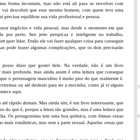
 uma forma incomum, mas não está ali para se envolver com
ela vai descobrir que esse mesmo homem, com quem teve uma
i precisar equilibrar sua vida profissional e pessoa.
turar negócios e vida pessoal, mas desde o momento em que
a por perto. Seu jeito perspicaz e inteligente no trabalho,
ett quer lidar. Então ele vai fazer qualquer coisa para conseguir
sas pode trazer algumas complicações, que os dois precisarão
 e posso dizer que gostei dele. Na verdade, não é um livro
ser mais profunda. mas ainda assim é uma leitura que consegue
o que o personagem masculino é muito pior do que realmente é.
xtremas ou até desleais para ter a mocinha, como já vi alguns
ntece aqui.
s até rápido demais. Mas ainda sim, é um livro interessante, que
sso do que é, porque a letras são grandes, mas é uma leitura que
 dia. Os protagonistas tem uma boa química, com ótimas cenas
as mais românticas, mas sem a parte sexual. Aquelas cenas que