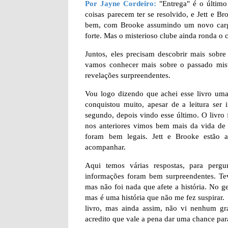
Por Jayne Cordeiro:
"Entrega" é o último 
coisas parecem ter se resolvido, e Jett e B
bem, com Brooke assumindo um novo cargo
forte. Mas o misterioso clube ainda ronda o 
Juntos, eles precisam descobrir mais sobr
vamos conhecer mais sobre o passado miste
revelações surpreendentes.
Vou logo dizendo que achei esse livro uma
conquistou muito, apesar de a leitura ser 
segundo, depois vindo esse último. O livro 
nos anteriores vimos bem mais da vida de
foram bem legais. Jett e Brooke estão 
acompanhar.
Aqui temos várias respostas, para pergu
informações foram bem surpreendentes. Te
mas não foi nada que afete a história. No ger
mas é uma história que não me fez suspirar
livro, mas ainda assim, não vi nenhum gra
acredito que vale a pena dar uma chance para