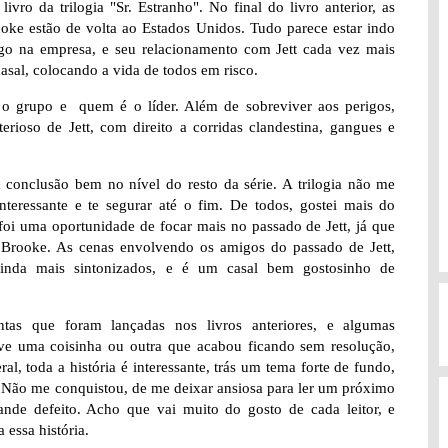
livro da trilogia "Sr. Estranho". No final do livro anterior, as
rooke estão de volta ao Estados Unidos. Tudo parece estar indo
 na empresa, e seu relacionamento com Jett cada vez mais
casal, colocando a vida de todos em risco.
e o grupo e quem é o líder. Além de sobreviver aos perigos,
rioso de Jett, com direito a corridas clandestina, gangues e
 conclusão bem no nível do resto da série. A trilogia não me
interessante e te segurar até o fim. De todos, gostei mais do
foi uma oportunidade de focar mais no passado de Jett, já que
 Brooke. As cenas envolvendo os amigos do passado de Jett,
ainda mais sintonizados, e é um casal bem gostosinho de
ntas que foram lançadas nos livros anteriores, e algumas
ve uma coisinha ou outra que acabou ficando sem resolução,
al, toda a história é interessante, trás um tema forte de fundo,
. Não me conquistou, de me deixar ansiosa para ler um próximo
nde defeito. Acho que vai muito do gosto de cada leitor, e
 essa história.