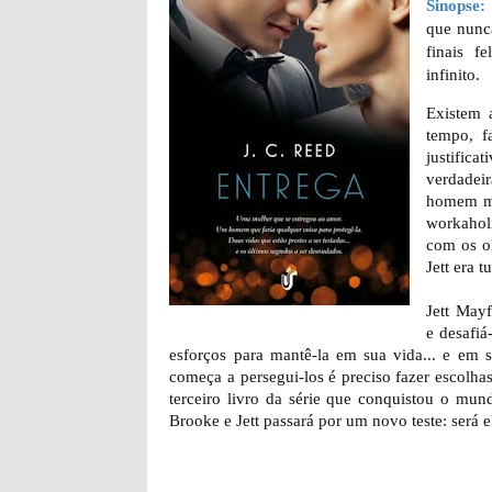
Sinopse:
que nunca
finais f
infinito.
Existem 
tempo, f
justifica
verdadei
homem ma
workahol
com os ol
Jett era 
Jett May
e desafi
esforços para mantê-la em sua vida... e em
começa a persegui-los é preciso fazer escolhas
terceiro livro da série que conquistou o mu
Brooke e Jett passará por um novo teste: será el