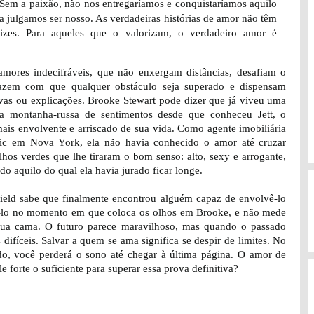
Sem a paixão, não nos entregaríamos e conquistaríamos aquilo
 julgamos ser nosso. As verdadeiras histórias de amor não têm
elizes. Para aqueles que o valorizam, o verdadeiro amor é
amores indecifráveis, que não enxergam distâncias, desafiam o
azem com que qualquer obstáculo seja superado e dispensam
tivas ou explicações. Brooke Stewart pode dizer que já viveu uma
ra montanha-russa de sentimentos desde que conheceu Jett, o
is envolvente e arriscado de sua vida. Como agente imobiliária
ic em Nova York, ela não havia conhecido o amor até cruzar
hos verdes que lhe tiraram o bom senso: alto, sexy e arrogante,
tudo aquilo do qual ela havia jurado ficar longe.
field sabe que finalmente encontrou alguém capaz de envolvê-lo
á-lo no momento em que coloca os olhos em Brooke, e não mede
 sua cama. O futuro parece maravilhoso, mas quando o passado
 difíceis. Salvar a quem se ama significa se despir de limites. No
ndo, você perderá o sono até chegar à última página. O amor de
e forte o suficiente para superar essa prova definitiva?