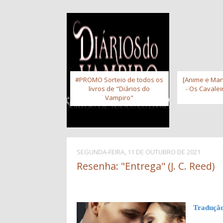
#PROMO Sorteio de todos os
[Anime e Man
livros de "Diários do
- Os Cavale
Vampiro"
SEGUNDA-FEIRA, 11 DE OUTUBRO DE 2021
Resenha: "Entrega" (J. C. Reed)
Traduçã