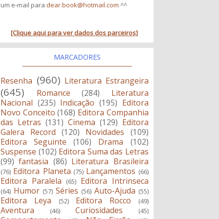
um e-mail para
dear.book@hotmail.com
^^
[Clique aqui para ver dados dos parceiros]
MARCADORES
(960)
Resenha
Literatura Estrangeira
(645)
Romance
(284)
Literatura
Nacional
(235)
Indicação
(195)
Editora
Novo Conceito
(168)
Editora Companhia
das Letras
(131)
Cinema
(129)
Editora
Galera Record
(120)
Novidades
(109)
Editora Seguinte
(106)
Drama
(102)
Suspense
(102)
Editora Suma das Letras
(99)
fantasia
(86)
Literatura Brasileira
Editora Planeta
Lançamentos
(76)
(75)
(66)
Editora Paralela
Editora Intrinseca
(65)
Humor
Séries
Auto-Ajuda
(64)
(57)
(56)
(55)
Editora Leya
Editora Rocco
(52)
(49)
Aventura
Curiosidades
(46)
(45)