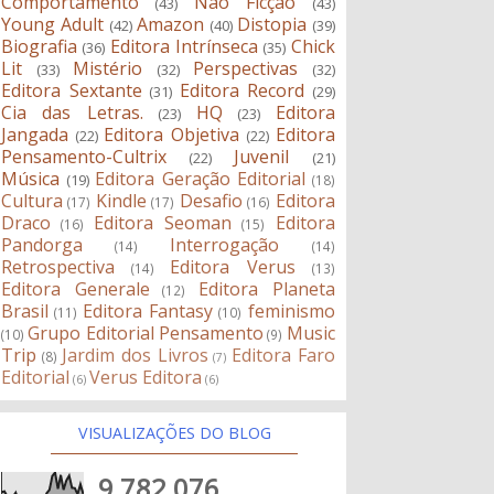
Comportamento
Não Ficção
(43)
(43)
Young Adult
Amazon
Distopia
(42)
(40)
(39)
Biografia
Editora Intrínseca
Chick
(36)
(35)
Lit
Mistério
Perspectivas
(33)
(32)
(32)
Editora Sextante
Editora Record
(31)
(29)
Cia das Letras.
HQ
Editora
(23)
(23)
Jangada
Editora Objetiva
Editora
(22)
(22)
Pensamento-Cultrix
Juvenil
(22)
(21)
Música
Editora Geração Editorial
(19)
(18)
Cultura
Kindle
Desafio
Editora
(17)
(17)
(16)
Draco
Editora Seoman
Editora
(16)
(15)
Pandorga
Interrogação
(14)
(14)
Retrospectiva
Editora Verus
(14)
(13)
Editora Generale
Editora Planeta
(12)
Brasil
Editora Fantasy
feminismo
(11)
(10)
Grupo Editorial Pensamento
Music
(10)
(9)
Trip
Jardim dos Livros
Editora Faro
(8)
(7)
Editorial
Verus Editora
(6)
(6)
VISUALIZAÇÕES DO BLOG
9,782,076