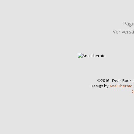
Págin
Ver vers
©2016 - Dear-Book.n
Design by
Ana Liberato
@