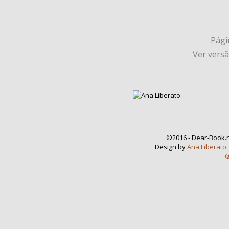
Págin
Ver vers
©2016 - Dear-Book.n
Design by
Ana Liberato
@