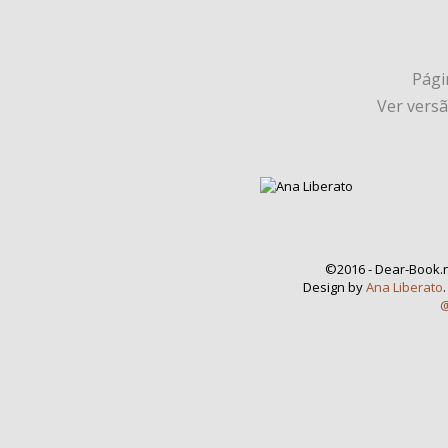
Págin
Ver vers
©2016 - Dear-Book.n
Design by
Ana Liberato
@