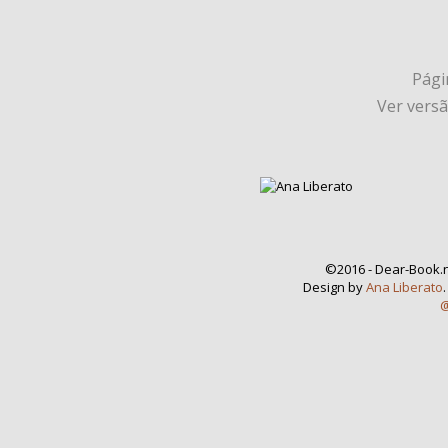
Págin
Ver vers
©2016 - Dear-Book.n
Design by
Ana Liberato
@