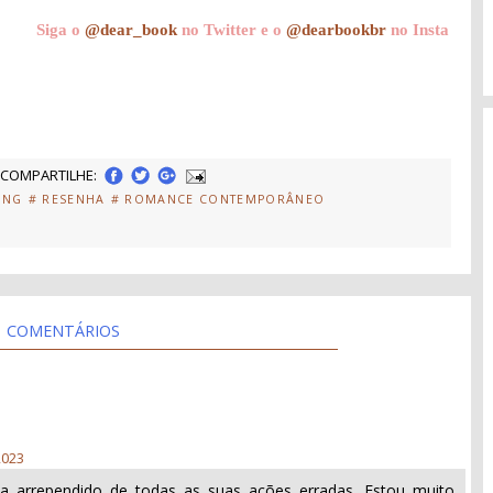
Siga o
@dear_book
no Twitter e o
@dearbookbr
no Insta
COMPARTILHE:
LING
# RESENHA
# ROMANCE CONTEMPORÂNEO
COMENTÁRIOS
2023
va arrependido de todas as suas ações erradas. Estou muito