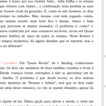
James é louco por sua vizinha Julia... Julia brilha e se arrepia
que esbarra com James... a combinação seria perfeita se suas
ão fossem rivais há gerações. E, como se não bastasse, os dois
rrentes no trabalho. Mas, mesmo com tudo jogando contra,
is tentam resistir, mais forte fica o desejo. James e Julia
que precisam se manter afastados. O problema é: como? J.
autora conhecida por seus romances incríveis, recria em Quase
maior história de amor de todos os tempos. Neste Romeu e
os tempos modernos, há alguns detalhes que se repetem, mas o
a ser diferente?
e Cordeiro:
Em "Quase Rivais", de J. Sterling, conhecemos
lia. Os dois são membros de duas famílias vizinhas e rivais à
 Desde crianças foram orientados a não se aproximar um do
a família. O problema é que desde novos, os dois nutrem
são moderna de "Romeu e Julieta", será que os dois estão
eguir atrás desse romance, ou vão se manter distantes, apesar da
 rápido de ler. Ótima opção para aliviar a mente, e curtir um