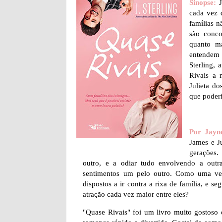
Sinopse:
cada vez 
famílias n
são conco
quanto ma
entendem 
Sterling, 
Rivais a 
Julieta d
que poderi
Por Jayn
James e Ju
gerações.
outro, e a odiar tudo envolvendo a outr
sentimentos um pelo outro. Como uma ver
dispostos a ir contra a rixa de família, e s
atração cada vez maior entre eles?
"Quase Rivais" foi um livro muito gostoso e