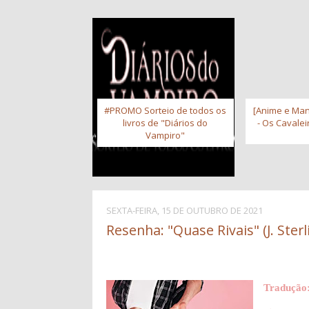
#PROMO Sorteio de todos os
[Anime e Man
livros de "Diários do
- Os Cavale
Vampiro"
SEXTA-FEIRA, 15 DE OUTUBRO DE 2021
Resenha: "Quase Rivais" (J. Sterl
Tradução