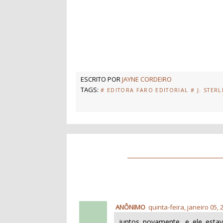
ESCRITO POR
JAYNE CORDEIRO
TAGS:
# EDITORA FARO EDITORIAL
# J. STER
ANÔNIMO
quinta-feira, janeiro 05, 
juntos novamente, e ele esta