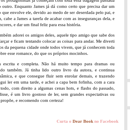
o os protagonistas já começam com toda essa bagagem passada
 outro. Enquanto James já dá como certo que precisa dar um
o o que envolve ele, devido ao medo de ser deserdada pelo pai, e
, cabe a James a tarefa de acabar com as inseguranças dela, e
ores, e dar um final feliz para essa história.
ambém adorei os amigos deles, aquele tipo amigo que sabe dos
arçar e ficam tentando colocar as coisas para andar. Me diverti
s da pequena cidade onde todos vivem, que já conhecem toda
sobre esse romance, do que os próprios mocinhos.
m escrita e completa. Não há muito tempo para dramas ou
pido também. Já tinha lido outro livro da autora, e continua
nâmica, e que consegue fluir sem enrolar demais, e trazendo
gui ler em uma tarde, e achei a capa bem fofinha, com a cara
 todo, com direito a algumas cenas hots, e flashs do passado,
isse, é um livro gostoso de ler, sem grandes expectativas ou
e propõe, e recomendo com certeza!
Curta o
Dear Book
no Facebook