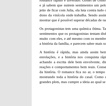
romance rápido e divertido. Gostei de com
e já sabem que nutrem sentimentos um pelo
jeito de ficar com Julia, ela luta contra tud
dono da vinícola onde trabalha. Sendo assim
mostrar que é possível superar décadas de ranc
Os protagonistas tem uma química ótima. T
sentimentos que os protagonistas tentam disf
muito com eles, e até mesmo com os membro
a história da família, e parecem saber mais 
A história é rápida, mas ainda assim be
enrolações, e a história nos conquista rá
achando a escrita dele bem envolvente, di
reações e comportamentos bem reais. Conse
da história. O romance fica no ar, o tempo
mostrando toda a história do casal. Como d
grandes plots, mas cumpre a ideia ao qual s