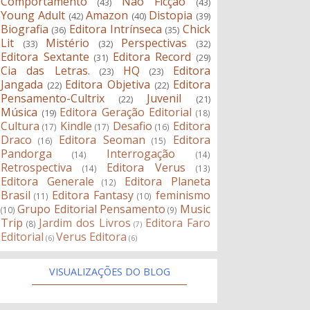
Comportamento
Não Ficção
(43)
(43)
Young Adult
Amazon
Distopia
(42)
(40)
(39)
Biografia
Editora Intrínseca
Chick
(36)
(35)
Lit
Mistério
Perspectivas
(33)
(32)
(32)
Editora Sextante
Editora Record
(31)
(29)
Cia das Letras.
HQ
Editora
(23)
(23)
Jangada
Editora Objetiva
Editora
(22)
(22)
Pensamento-Cultrix
Juvenil
(22)
(21)
Música
Editora Geração Editorial
(19)
(18)
Cultura
Kindle
Desafio
Editora
(17)
(17)
(16)
Draco
Editora Seoman
Editora
(16)
(15)
Pandorga
Interrogação
(14)
(14)
Retrospectiva
Editora Verus
(14)
(13)
Editora Generale
Editora Planeta
(12)
Brasil
Editora Fantasy
feminismo
(11)
(10)
Grupo Editorial Pensamento
Music
(10)
(9)
Trip
Jardim dos Livros
Editora Faro
(8)
(7)
Editorial
Verus Editora
(6)
(6)
VISUALIZAÇÕES DO BLOG