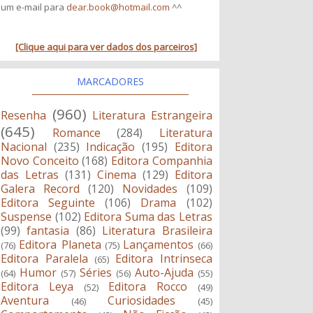
um e-mail para
dear.book@hotmail.com
^^
[Clique aqui para ver dados dos parceiros]
MARCADORES
(960)
Resenha
Literatura Estrangeira
(645)
Romance
(284)
Literatura
Nacional
(235)
Indicação
(195)
Editora
Novo Conceito
(168)
Editora Companhia
das Letras
(131)
Cinema
(129)
Editora
Galera Record
(120)
Novidades
(109)
Editora Seguinte
(106)
Drama
(102)
Suspense
(102)
Editora Suma das Letras
(99)
fantasia
(86)
Literatura Brasileira
Editora Planeta
Lançamentos
(76)
(75)
(66)
Editora Paralela
Editora Intrinseca
(65)
Humor
Séries
Auto-Ajuda
(64)
(57)
(56)
(55)
Editora Leya
Editora Rocco
(52)
(49)
Aventura
Curiosidades
(46)
(45)