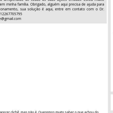
e em minha família. Obrigado, alguém aqui precisa de ajuda para
cionamento, sua solução é aqui, entre em contato com o Dr.
+12267705795
ome@gmail.com
recer clichê, mas não é. Queremos muito saber o que achou do