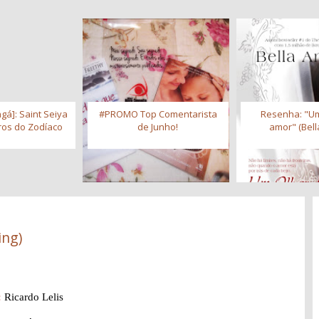
gá]: Saint Seiya
#PROMO Top Comentarista
Resenha: "Um
iros do Zodíaco
de Junho!
amor" (Bell
ing)
:
Ricardo Lelis